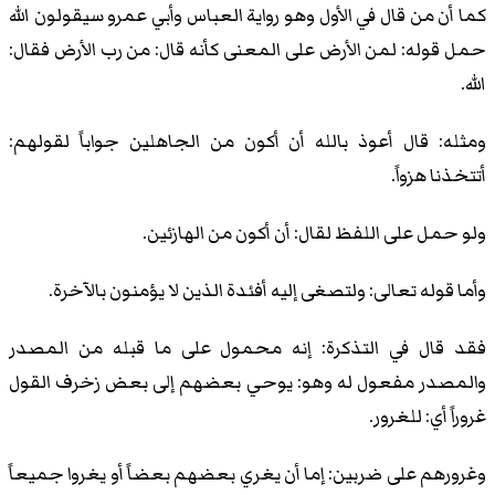
كما أن من قال في الأول وهو رواية العباس وأبي عمرو سيقولون الله
حمل قوله: لمن الأرض على المعنى كأنه قال: من رب الأرض فقال:
الله.
ومثله: قال أعوذ بالله أن أكون من الجاهلين جواباً لقولهم:
أتتخذنا هزواً.
ولو حمل على اللفظ لقال: أن أكون من الهازئين.
وأما قوله تعالى: ولتصغى إليه أفئدة الذين لا يؤمنون بالآخرة.
فقد قال في التذكرة: إنه محمول على ما قبله من المصدر
والمصدر مفعول له وهو: يوحي بعضهم إلى بعض زخرف القول
غروراً أي: للغرور.
وغرورهم على ضربين: إما أن يغري بعضهم بعضاً أو يغروا جميعاً