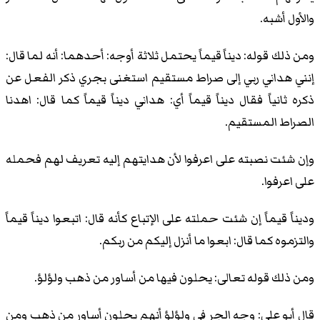
والأول أشبه.
ومن ذلك قوله: ديناً قيماً يحتمل ثلاثة أوجه: أحدهما: أنه لما قال:
إنني هداني ربي إلى صراط مستقيم استغنى بجري ذكر الفعل عن
ذكره ثانياً فقال ديناً قيماً أي: هداني ديناً قيماً كما قال: اهدنا
الصراط المستقيم.
وإن شئت نصبته على اعرفوا لأن هدايتهم إليه تعريف لهم فحمله
على اعرفوا.
وديناً قيماً إن شئت حملته على الإتباع كأنه قال: اتبعوا ديناً قيماً
والتزموه كما قال: ابعوا ما أنزل إليكم من ربكم.
ومن ذلك قوله تعالى: يحلون فيها من أساور من ذهب ولؤلؤ.
قال أبو علي: وجه الجر في ولؤلؤ أنهم يحلون أساور من ذهب ومن