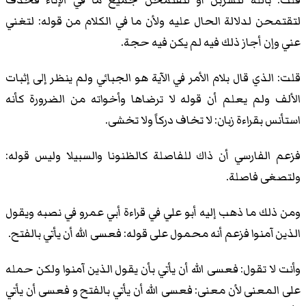
قلت: بالله لتشربن أو لتقتمحن جميع ما في الإناء فحذف
لتقتمحن لدلالة الحال عليه ولأن ما في الكلام من قوله: لتغني
عني وإن أجاز ذلك فيه لم يكن فيه حجة.
قلت: الذي قال بلام الأمر في الآية هو الجبائي ولم ينظر إلى إثبات
الألف ولم يعلم أن قوله لا ترضاها وأخواته من الضرورة كأنه
استأنس بقراءة زبان: لا تخاف دركاً ولا تخشى.
فزعم الفارسي أن ذاك للفاصلة كالظنونا والسبيلا وليس قوله:
ولتصغى فاصلة.
ومن ذلك ما ذهب إليه أبو علي في قراءة أبي عمرو في نصبه ويقول
الذين آمنوا فزعم أنه محمول على قوله: فعسى الله أن يأتي بالفتح.
وأنت لا تقول: فعسى الله أن يأتي بأن يقول الذين آمنوا ولكن حمله
على المعنى لأن معنى: فعسى الله أن يأتي بالفتح و فعسى أن يأتي