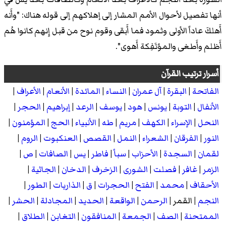
أنها تفصيل لأحوال الأمم المشار إلى إهلاكهم إلى قوله هناك: "وأَنه
أَهلكَ عاداً الأولى وثمود فما أَبقى وقوم نوح من قبل إِنهم كانوا هُم
أَظلم وأَطغى والمؤتَفِكة أَهوى".
أسرار ترتيب القرآن
الفاتحة
|
البقرة
|
آل عمران
|
النساء
|
المائدة
|
الأنعام
|
الأعراف
|
الأنفال
|
التوبة
|
يونس
|
هود
|
يوسف
|
الرعد
|
إبراهيم
|
الحجر
|
النحل
|
الإسراء
|
الكهف
|
مريم
|
طه
|
الأنبياء
|
الحج
|
المؤمنون
|
النور
|
الفرقان
|
الشعراء
|
النمل
|
القصص
|
العنكبوت
|
الروم
|
لقمان
|
السجدة
|
الأحزاب
|
سبأ
|
فاطر
|
يس
|
الصافات
|
ص
|
الزمر
|
غافر
|
فصلت
|
الشورى
|
الزخرف
|
الدخان
|
الجاثية
|
الأحقاف
|
محمد
|
الفتح
|
الحجرات
|
ق
|
الذاريات
|
الطور
|
النجم
|
القمر
|
الرحمن
|
الواقعة
|
الحديد
|
المجادلة
|
الحشر
|
الممتحنة
|
الصف
|
الجمعة
|
المنافقون
|
التغابن
|
الطلاق
|