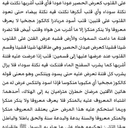
على القلوب كعرض الحصير عودا عودا فأي قلب أشربها نكتت فيه
نكتة سوداء وأي قلب أنكرها نكتت فيه نكتة بيضاء حتى تعود
القلوب على قلبين: قلب أسود مربادزا كالكوز مجخيا لا يعرف
معروفا ولا ينكر منكرا إلا ما أشرب من هواه وقلب أبيض فلا تضره
فتنة ما دامت السموات والأرض فشبه عرض الفتن على القلوب
شيئا فشيئا كعرض عيدان الحصير وهي طاقاتها شيئا فشيئا وقسم
القلوب عند عرضها عليها إلى قسمين: قلب إذا عرضت عليه فتنة
أشربها كما يشرب السفنج الماء فتنكت فيه نكتة سوداء فلا يزال
يشرب كل فتنة تعرض عليه حتى يسود وينتكس وهو معنى قوله
كالكوز مجخيا أي مكبوبا منكوسا فإذا اسود وانتكس عرض له من
هاتين الآفتين مرضان خطران متراميان به إلى الهلاك، أحدهما:
اشتباه المعروف عليه بالمنكر فلا يعرف معروفا ولا ينكر منكرا
وربما استحكم عليه هذا المرض حتى يعتقد المعروف منكرا
والمنكر معروفا والسنة بدعة والبدعة سنة والحق باطلا والباطل
حقا الثاني: تحكيمه هواه على ما جاء به الرسول ﷺ وانقياده