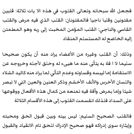
فجعل الله سبحانه وتعالى القلوب في هذه الا يات ثلاثة: قلبين
مفتونين وقلبا ناجيا فالمفتونان: القلب الذي فيه مرض والقلب
القاسي والناجي: القلب المؤمن المخبت إلى ربه وهو المطمئن
إليه الخاضع له المستسلم المنقاد
وذلك: أن القلب وغيره من الأعضاء يراد منه أن يكون صحيحا
سليما لا ا فة به يتأتى منه ما هيىء له وخلق لأجله وخروجه عن
الاستقامة إما ليبسه وقساوته وعدم التأتي لما يراد منه كاليد الشلاء
واللسان الأخرس والأنف الأخشم وذكر العنين والعين التي لا تبصر
شيئا وإما بمرض وآفة فيه تمنعه من كمال هذه الأفعال ووقوعها
على السداد فلذلك انقسمت القلوب إلى هذه الأقسام الثلاثة
فالقلب الصحيح السليم: ليس بينه وبين قبول الحق ومحبته
وإيثاره سوى إدراكه فهو صحيح الإدراك للحق تام الانقياد والقبول