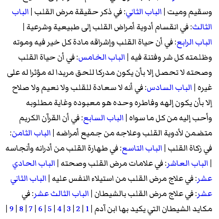
وسقيم وميت |
الباب الثاني
: في ذكر حقيقة مرض القلب |
الباب
الثالث
: في انقسام أدوية أمراض القلب إلى طبيعية وشرعية |
الباب الرابع
: في أن حياة القلب وإشراقه مادة كل خير فيه وموته
وظلمته كل شر وفتنة فيه |
الباب الخامس
: في أن حياة القلب
وصحته لا تحصل إلا بأن يكون مدركا للحق مريدا له مؤثرا له على
غيره |
الباب السادس
: في أنه لا سعادة للقلب ولا نعيم ولا صلاح
إلا بأن يكون إلهه وفاطره وحده هو معبوده وغاية مطلوبه
وأحب إليه من كل ما سواه |
الباب السابع
: في أن القرآن الكريم
متضمن لأدوية القلب وعلاجه من جميع أمراضه |
الباب الثامن
:
في زكاة القلب |
الباب التاسع
: في طهارة القلب من أدرانه وأنجاسه
|
الباب العاشر
: في علامات مرض القلب وصحته |
الباب الحادي
عشر
: في علاج مرض القلب من استيلاء النفس عليه |
الباب الثاني
عشر
: في علاج مرض القلب بالشيطان |
الباب الثالث عشر
: في
مكايد الشيطان التي يكيد بها ابن آدم |
1
|
2
|
3
|
4
|
5
|
6
|
7
|
8
|
9
|