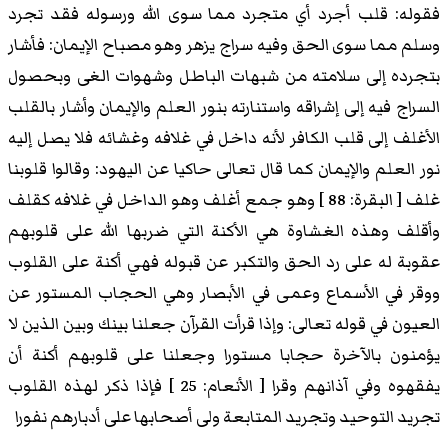
فقوله: قلب أجرد أي متجرد مما سوى الله ورسوله فقد تجرد
وسلم مما سوى الحق وفيه سراج يزهر وهو مصباح الإيمان: فأشار
بتجرده إلى سلامته من شبهات الباطل وشهوات الغى وبحصول
السراج فيه إلى إشراقه واستنارته بنور العلم والإيمان وأشار بالقلب
الأغلف إلى قلب الكافر لأنه داخل في غلافه وغشائه فلا يصل إليه
نور العلم والإيمان كما قال تعالى حاكيا عن اليهود: وقالوا قلوبنا
غلف [ البقرة: 88 ] وهو جمع أغلف وهو الداخل في غلافه كقلف
وأقلف وهذه الغشاوة هي الأكنة التي ضربها الله على قلوبهم
عقوبة له على رد الحق والتكبر عن قبوله فهي أكنة على القلوب
ووقر في الأسماع وعمى في الأبصار وهي الحجاب المستور عن
العيون في قوله تعالى: وإذا قرأت القرآن جعلنا بينك وبين الذين لا
يؤمنون بالآخرة حجابا مستورا وجعلنا على قلوبهم أكنة أن
يفقهوه وفي آذانهم وقرا [ الأنعام: 25 ] فإذا ذكر لهذه القلوب
تجريد التوحيد وتجريد المتابعة ولى أصحابها على أدبارهم نفورا