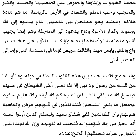
محبة الشهوات وإيثارها والحرص على تحصيلها والحسد والكبر
والعجب وحب العلو والفساد في الأرض بالرياسة: ما هو مادة
هلاكه وعطبه وهو ممتحن بين داعبيين: داع يدعوه إلى الله
ورسوله والدار الآخرة وداع يدعوه إلى العاجلة وهو إنما يجيب
أقربهما منه بابا وأدناهما إليه جوارا قالقلب الأول حى مخبت لين
واع والثاني يابس ميت والثالث مريض فإما إلى السلامة أدنى وإما إلى
العطب أدنى
وقد جمع الله سبحانه بين هذه القلوب الثلاثة في قوله: وما أرسلنا
من قبلك من رسول ولا نبي إلا إذا تمنى ألقى الشيطان في أمنيته
فينسخ الله ما يلقي الشيطان ثم يحكم الله آياته والله عليم حكيم
ليجعل ما يلقي الشيطان فتنة للذين في قلوبهم مرض والقاسية
قلوبهم وإن الظالمين لفي شقاق بعيد وليعلم الذين أوتوا العلم
أنه الحق من ربك فيؤمنوا به فتخبت له قلوبهم وإن الله لهاد الذين
آمنوا إلى صراط مستقيم [ الحج: 52 54 ]