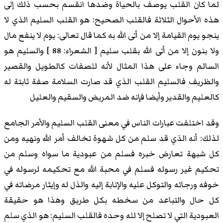
لما كان القلب يوصف بالحياة وضدها انقسم بحسب ذلك إلى
هذه الأحوال الثلاثة فالقلب الصحيح: هو القلب السليم الذي لا
ينجو يوم القيامة إلا من أتى الله به كما قال تعالى: يوم لا ينفع مال
ولا بنون إلا من أتى الله بقلب سليم [ الشعراء: 88 ] والسليم هو
السالم وجاء على هذا المثال لأنه للصفات كالطويل والقصير
والظريف فالسليم القلب الذي قد صارت السلامة صفة ثابتة له
كالعليم والقدير وأيضا فإنه ضد المريض والسقيم والعليل
وقد اختلفت عبارات الناس في معنى القلب السليم والأمر الجامع
لذلك: أنه الذي قد سلم من كل شهوة تخالف أمر الله ونهيه ومن
كل شبهة تعارض خبره فسلم من عبودية ما سواه وسلم من
تحكيم غير رسوله فسلم في محبة الله مع تحكيمه لرسوله في
خوفه ورجائه والتوكل عليه والإنابة إليه والذل له وإيثار مرضاته في
كل حال والتباعد من سخطه بكل طريق وهذا هو حقيقة
العبودية التي لا تصلح إلا لله وحده فالقلب السليم: هو الذي سلم