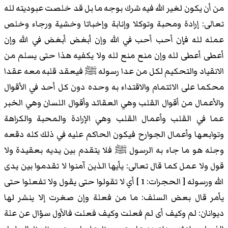
من أن يكون لغير الله فيه شرك بوجه ما بل قد خلصت عبوديته لله
تعالى: إرادة ومحبة وتوكلا وإنابة وإخباتا وخشية ورجاء وخلص
عمله لله فإن أحب أحب في الله وإن أبغض أبغض في الله وإن
أعطى أعطى لله وإن منع منع لله ولا يكفيه هذا حتى يسلم من
الانقياد والتحكيم لكل من عدا رسوله ﷺ فيعقد قلبه معه عقدا
محكما على الائتمام والاقتداء به وحده دون كل أحد في الأقوال
والأعمال من أقوال القلب وهي العقائد وأقوال اللسان وهي الخبر
عما في القلب وأعمال القلب وهي الإرادة والمحبة والكراهة
وتوابعها وأعمال الجوارح فيكون الحاكم عليه في ذلك كله دقعه
وجله هو ما جاء به الرسول ﷺ فلا يتقدم بين يديه بعقيدة ولا
قول ولا عمل كما قال تعالى: يأيها الذين آمنوا لا تقدموا بين يدى
الله ورسوله [ الحجرات: 1 ] أي لا تقولوا حتى يقول ولا تفعلوا حتى
يأمر قال بعض السلف: ما من فعلة وإن صغرت إلا ينشر لها
ديوانان: لم وكيف أى لم فعلت وكيف فعلت فالأول سؤال عن علة