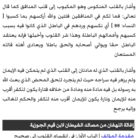
وأشار بالقلب المنكوس وهو المكبوب إلى قلب المنافق كما قال
تعالى: فما لكم في المنافقين فئتين والله أركسهم بما كسبوا [
النساء: 88 ] أي نكسهم وردهم في الباطل الذي كانوا فيه بسبب
كسبهم وأعمالهم الباطلة وهذا شر القلوب وأخبثها فإنه يعتقد
الباطل حقا ويوالي أصحابه والحق باطلا ويعادى أهله فالله
المستعان
وأشار بالقلب الذي له مادتان إلى القلب الذي لم يتمكن فيه الإيمان
ولم يزهر فيه سراجه حيث لم يتجرد للحق المحض الذي بعث الله
به رسوله بل فيه مادة منه ومادة من خلافه فتارة يكون للكفر أقرب
منه للإيمان وتارة يكون للإيمان أقرب منه للكفر والحكم للغالب
وإليه يرجع
إغاثة اللهفان
من مصائد الشيطان
لابن قيم الجوزية
مقدمة المؤلف
|
الباب الأول
: في انقسام القلوب إلى صحيح