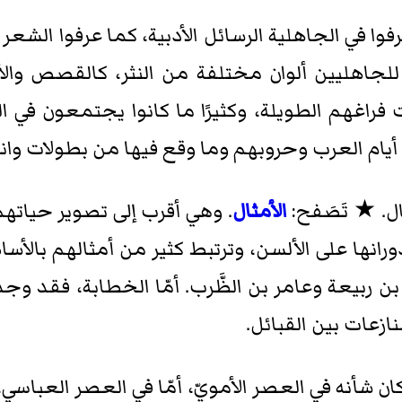
فوا في الجاهلية الرسائل الأدبية، كما عرفوا الشع
 للجاهليين ألوان مختلفة من النثر، كالقصص وا
راغهم الطويلة، وكثيرًا ما كانوا يجتمعون في ا
ام العرب وحروبهم وما وقع فيها من بطولات وانت
ال. ★ تَصَفح:
الأمثال
. وهي أقرب إلى تصوير حياتهم
ورانها على الألسن، وترتبط كثير من أمثالهم با
 ربيعة وعامر بن الظَّرب. أمّا الخطابة، فقد وجد
زعات بين القبائل.
ان شأنه في العصر الأمويّ، أمّا في العصر العباسي، فق