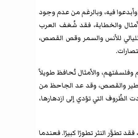
ر وأبدعوا فيه، وبالرغم من عدم وجود
لأمثال والخطابة، فقد شُغف العرب
لليالي للأنس والسمر وقص القصص،
صارات.
 وفلسفتهم، والأمثال تُحافظ طويلاً
لأساطير والقصص، وقد عد الجاحظ من
ت الظُروف التي تؤدي إلى ازدهارها،
د تطوَّر النثر تطورًا كبيرًا. فعندما