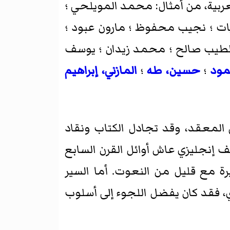
 العربية، من أمثال: محمد المويلحي ؛
يّات ؛ نجيب محفوظ ؛ مارون عبود ؛
الطيب صالح ؛ محمد زيدان ؛ يوسف
مود
؛
حسين، طه
؛
المازني، إبراهيم
لى المعقد، وقد تجادل الكتاب ونقاد
ف إنجليزي عاش أوائل القرن السابع
 مع قليل من النعوت. أما السير
 فقد كان يفضل اللجوء إلى أسلوب