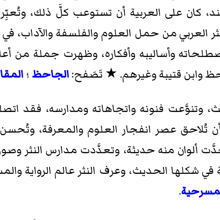
، كان على العربية أن تستوعب كلَّ ذلك، وتُعبِّ
النثر العربي من حمل العلوم والفلسفة والآداب، في 
طلحاته وأساليبه وأفكاره، وظهرت جملة من أعلام ا
حظ وابن قتيبة وغيرهم. ★ تَصَفح:
الجاحظ
؛
المقا
، وتنوَّعت فنونه واتجاهاته ومدارسه، فقد اتصلت
 أن تُلاحق عصر انفجار العلوم والمعرفة، وتُحسن
َت ألوان منه حديثة، وتعدَّدت مدارس النثر وصوره
قصة في شكلها الحديث، وعرف النثر عالم الرواية وا
مسرحية
.