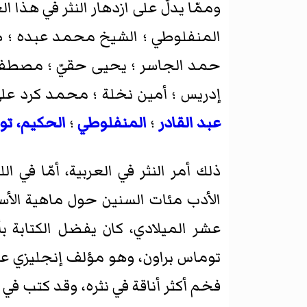
وممّا يدلُّ على ازدهار النثر في هذا 
المنفلوطي ؛ الشيخ محمد عبده ؛ طه 
حمد الجاسر ؛ يحيى حقيّ ؛ مصطفى 
إدريس ؛ أمين نخلة ؛ محمد كرد علي
عبد القادر
؛
المنفلوطي
؛
الحكيم، تو
ذلك أمر النثر في العربية، أمّا في 
الأدب مئات السنين حول ماهية الأسل
عشر الميلادي، كان يفضل الكتابة
توماس براون، وهو مؤلف إنجليزي ع
فخم أكثر أناقة في نثره، وقد كتب ف