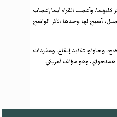
1م سمات معينة لأسلوبي النثر كليهما. وأعجب القراء أيما إعجاب
ل، أصبح لها وحدها الأثر الواضح
ضح، وحاولوا تقليد إيقاع، ومفردات
ست همنجواي، وهو مؤلف أمريكي.