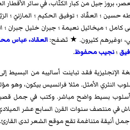
العصر، بروز جيل من كبار الكتّاب، في سائر الأقطار
حسين ؛ العقّاد ؛ توفيق الحكيم ؛ المازنيّ ؛ الز
كامل ؛ ميخائيل نعيمة ؛ جبران خليل جبران ؛ 
، ؛وغيرهم كثيرون. ★ تَصَفح:
العقاد، عباس مح
فيق
؛
نجيب محفوظ
.
اللغة الإنجليزية فقد تباينت أساليبه من البسيط إ
وب النثري الأمثل. مثلا فرانسيس بيكون، وهو مؤل
 بأسلوب بسيط واضح مباشر. وكتب في جمل قصيرة
اش في منتصف سنوات القرن السابع عشر الميلادي،
ي جمل أنيقة متناغمة تقع موقع الشعر لدى القارئ.