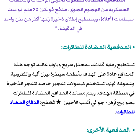
العسكرية من الهجوم الجوي. مدفع فولكان 20 ملم ذو ست
سبطانات (أعلاه)، ويستطيع إطلاق ذخيرة زنتها أكثر من طن واحد
في الدقيقة.
المدفعية المضادة للطائرات:
تستطيع رماية قذائف بمعدل سريع وبزوايا عالية. توجه هذه
المدافع عادة على الهدف بأنظمة سيطرة نيران آلية وإلكترونية.
وعمومًا، فإنها تستخدم كبسولات تفجير خاصة لتفجر الذخيرة
في منطقة الهدف. ويتم مساندة المدافع المضادة للطائرات
بصواريخ أرض- جو في أغلب الأحيان. ★ تَصَفح:
الدفاع المضاد
للطائرات
.
المدفعية الأخرى: