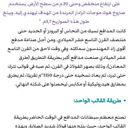
على ارتفاع منخفض وحتى 30 م من سطح الأرض. يستخدم
صاروخ هوك موجات الرادار المرتدة من الهدف ليهتدي إليه. ويبلغ
طول هذه الصواريخ 3,7م.
كانت المدافع تسبك من النحاس أو البرونز أو الحديد حتى
منتصف القرن التاسع عشر الميلادي. ومن أجل صناعة مدفع
أقوى زاد المهندسون سماكته. وفي وقت لاحق من القرن التاسع
عشر الميلادي صنعت مدافع أكبر بطريقة التطريق (طرق
المعادن)، وذلك بصهر الفولاذ في الفرن، ثم صبه في قوالب تترك
حتى تبرد، ثم يعاد تسخينه حتى درجة 1150°م تقريبًا، ثم يطرق
بمطارق هيدروليكية أو مكابس ليحصلوا على شكله النهائي.
طريقة القالب الواحد:
تصنع معظم سبطانات المدافع في الوقت الحاضر بطريقة
القالب الواحد، حيث ينتج منها فولاذ شديد الصلابة. وبهذه