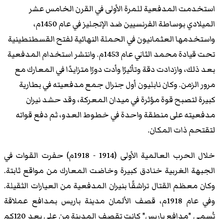
استخدمت المدفعية للمرة الأولى في القرن الخامس عشر
الميلادي بوساطة الفرنسيين ضد الإنجليز في عام 1450م،
واستخدمها العثمانيون في الحملة النهائية لفتح القسطنطينية
تحت قيادة محمد الثاني عام 1453م. وانتشر استخدام المدفعية
بعد ذلك، وازدادت دقة وتأثيرًا وأدت دورًا متزايدًا في المعارك مع
مرور الزمن. وكان نابليون أول جنرال جمع مدفعيته في بطارية
كبيرة لتصبح قوة مؤثرة في ميدان المعركة، وقد حشد نيران
مدفعيته على منطقة واحدة في خطوط العدو، ثم دفع قواته
لتقتحم ذات المكان.
خلال الحرب العالمية الأولى (1914 - 1918م) حفرت القوات في
الجبهة الغربية خنادق كبيرة وخاضت المعارك من مواقع ثابتة.
وكان معظم القتال تراشقًا بنيران المدفعية من العيارات الثقيلة.
وفي عام 1918م، قصف الألمان مدينة باريس بمدافع عملاقة
تُسمى "مدافع باريس" كانت تقصف المدينة من على بعد 120كم