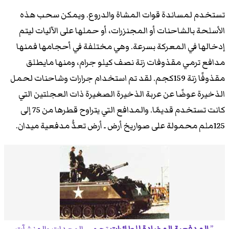
تستخدم لمساندة قوات المشاة والدروع. ويمكن سحب هذه
الأسلحة بالشاحنات أو المجنزرات، أو حملها على الآليات ليتم
إدخالها في المعركة بسرعة. وهي مختلفة في أحجامها فمنها
مدافع ترمي مقذوفات زنة نصف كيلو جرام، ومنها مايطلق
مقذوفًا زنة 159كجم. لقد تم استخدام جرارات وشاحنات لحمل
الذخيرة عوضًا عن عربة الذخيرة الصغيرة ذات العجلتين التي
كانت تستخدم قديمًا. والمدافع التي يتراوح قطرها من 75 إلى
125ملم محمولة على صواريخ أرض ـ أرض تعدُّ مدفعية ميدان.
المدفعية المضادة للطائرات
تحمِي الوحدات والمنشآت