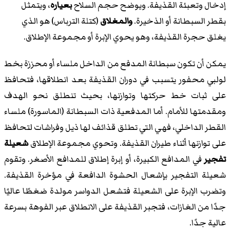
إدخال وتعبئة القذيفة. ويوضح حجم السلاح
بعياره
، ويتمثل
بقطر السبطانة أو الذخيرة.
والمغلاق
(كتلة الترباس) هو الذي
يغلق حجرة القذيفة، وهو يحوي الإبرة أو مجموعة الإطلاق.
يمكن أن تكون سبطانة المدفع من الداخل ملساء أو محززة بخط
لولبي محفور يتسبب في دوران القذيفة بعد انطلاقها، فتحافظ
على ثبات خط حركتها وتوازنها، بحيث تنطلق نحو الهدف
ومقدمتها للأمام. أما المدفعية ذات السبطانة (الماسورة) ملساء
القطر الداخلي، فهي التي تطلق قذائف لها ذيل وفراشات لتحافظ
على توازنها أثناء طيران القذيفة. وتحوي مجموعة الإطلاق
شعيلة
تفجير
في المدافع الكبيرة، أو إبرة إطلاق للمدافع الأصغر. وتقوم
شعيلة التفجير بإشعال الحشوة الدافعة في مؤخرة القذيفة.
وتضرب الإبرة على الشعيلة فتشعل الدواسر مولدة ضغطًا عاليًا
جدًا من الغازات، فتجبر القذيفة على الانطلاق عبر الفوهة بسرعة
عالية جدًا.