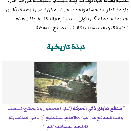
تصنيع
بطانة
فيها لولبات، ويتم تلبيسها للسبطانة من الداخل،
ولهذه الطريقة حسنة واحدة، حيث يمكن تبديل البطانة بأخرى
جديدة عندما تتآكل الأولى بسبب الرماية الكثيرة. ولكن هذه
الطريقة توقفت بسبب تكاليف التصنيع الباهظة.
نبذة تاريخية
مدفع هاوتزر ذاتي الحركة
(أعلى) محمول ولا يحتاج لسحب.
وهذا المدفع من عيار 155ملم، يستطيع أن يرمي قذائف زنة
43كجم لمسافة15كم.