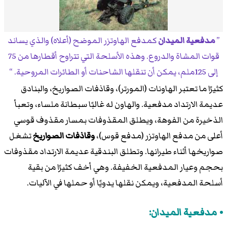
مدفعية الميدان
كمدفع الهاوتزر الموضح (أعلاه) والذي يساند
قوات المشاة والدروع. وهذه الأسلحة التي تتراوح أقطارها من 75
إلى 125ملم، يمكن أن تنقلها الشاحنات أو الطائرات المروحية.
كثيرًا ما تعتبر الهاونات (المورتر)، وقاذفات الصواريخ، والبنادق
عديمة الارتداد مدفعية. والهاون له غالبًا سبطانة ملساء، وتعبأ
الذخيرة من الفوهة، ويطلق المقذوفات بمسار مقذوف قوسي
أعلى من مدفع الهاوتزر (مدفع قوس)،
وقاذفات الصواريخ
تشغل
صواريخها أثناء طيرانها. وتطلق البندقية عديمة الارتداد مقذوفات
بحجم وعيار المدفعية الخفيفة. وهي أخف كثيرًا من بقية
أسلحة المدفعية، ويمكن نقلها يدويًا أو حملها في الآليات.
مدفعية الميدان: