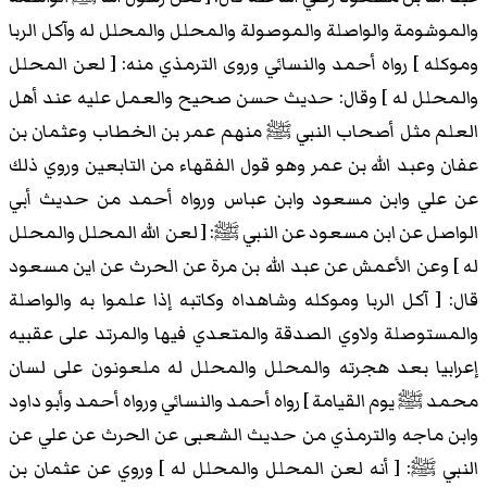
والموشومة والواصلة والموصولة والمحلل والمحلل له وآكل الربا
وموكله ] رواه أحمد والنسائي وروى الترمذي منه: [ لعن المحلل
والمحلل له ] وقال: حديث حسن صحيح والعمل عليه عند أهل
العلم مثل أصحاب النبي ﷺ منهم عمر بن الخطاب وعثمان بن
عفان وعبد الله بن عمر وهو قول الفقهاء من التابعين وروي ذلك
عن علي وابن مسعود وابن عباس ورواه أحمد من حديث أبي
الواصل عن ابن مسعود عن النبي ﷺ: [ لعن الله المحلل والمحلل
له ] وعن الأعمش عن عبد الله بن مرة عن الحرث عن اين مسعود
قال: [ آكل الربا وموكله وشاهداه وكاتبه إذا علموا به والواصلة
والمستوصلة ولاوي الصدقة والمتعدي فيها والمرتد على عقبيه
إعرابيا بعد هجرته والمحلل والمحلل له ملعونون على لسان
محمد ﷺ يوم القيامة ] رواه أحمد والنسائي ورواه أحمد وأبو داود
وابن ماجه والترمذي من حديث الشعبى عن الحرث عن علي عن
النبي ﷺ: [ أنه لعن المحلل والمحلل له ] وروي عن عثمان بن