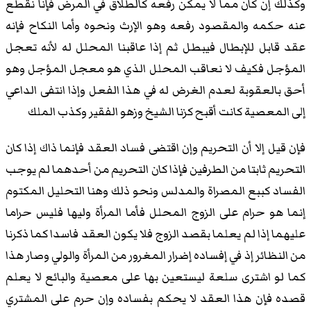
وكذلك إن كان مما لا يمكن رفعه كالطلاق في المرض فإنا نقطع
عنه حكمه والمقصود رفعه وهو الإرث ونحوه وأما النكاح فإنه
عقد قابل للإبطال فيبطل ثم إذا عاقبنا المحلل له لأنه تعجل
المؤجل فكيف لا نعاقب المحلل الذي هو معجل المؤجل وهو
أحق بالعقوبة لعدم الغرض له في هذا الفعل وإذا انتفى الداعي
إلى المعصية كانت أقبح كزنا الشيخ وزهو الفقير وكذب الملك
فإن قيل إلا أن التحريم وإن اقتضى فساد العقد فإنما ذاك إذا كان
التحريم ثابتا من الطرفين فإذا كان التحريم من أحدهما لم يوجب
الفساد كببع المصراة والمدلس ونحو ذلك وهنا التحليل المكتوم
إنما هو حرام على الزوج المحلل فأما المرأة وليها فليس حراما
عليهما إذا لم يعلما بقصد الزوج فلا يكون العقد فاسدا كما ذكرنا
من النظائر إذ في إفساده إضرار المغرور من المرأة والولي وصار هذا
كما لو اشترى سلعة ليستعين بها على معصية والبائع لا يعلم
قصده فإن هذا العقد لا يحكم بفساده وإن حرم على المشتري