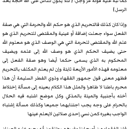
كما نبه عليه قوله عز وجل: { لئلا يكون للناس على الله حجة بعد
الرسل }
وإذا كان كذلك فالتحريم الذي هو حكم الله والحرمة التي هي صفة
الفعل سواء جعلت إضافة أو عينية والمقتضى للتحريم الذي هو
علم الله والمقتضى للحرمة التي هي الوصف الذي هو معلوم الله
حتى يضيف الحكم الذي هو وصف الله إلى علمه ويضيف
المحكوم به الذي يسمى حكما أيضا وهو صفة الفعل إلى
معلومه فهذه الأمور الأربعة ثابتة وإن لم يعلم المكلف بالتحريم
فظهر معنى قول جمهور الفقهاء وذوي الفطر السليمة أن هذا
محرم باطنا لا ظاهرا والمثل هذا الكلام بعينه إلى مسألة إختلاط
أخته بأجنبية والميتة بالمذكي وكل موضع اشتبه فيه الحلال
بالحرام على وجه يجب اجتنابهما جميعا وكذلك مسألة إشتباه
الواجب بغيره كمن نسي إحدى صلاتين لايعلم عينها
فإن الفقهاء من أصحابنا وغيرهم يطلقون أنه يحرم عليه العينان