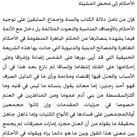
الأحكام إلى محض المشيئة
فإن من تامل دلالة الكتاب والسنة وإجماع السابقين على توجيه
الأحكام بالأوصاف المناسبة والنعوت الملاثمة بل دخل مع الأئمة
فيما يشهده بنضائرها من الحكم الباهرة المنظومة في الأحكام
الظاهرة والمصالح الدينية والدنيوية التي جاءت بها هذه الشريعة
الحنيفية التي قد أربى نورها على الشمس إضاءة وإشراقا وعلى
إحكامها على الفلك إنتظاما وإتساقا ثم نازع بعد هذا في أن
الأسباب والعلل فيها إقتضاء وملاءمة ورأى ما في الدليل الصرف
فهو أحد رجلين: إما معاند يقول بلسانه ما ليس في قلبه وما
أكثرالسفسطة من بني آدم عموما ومن المناظرين في العلم
خصوصا في جزئيات المقدمات وإن كانوا مجمعين
أوكالمجمعين على فسادها في الأنواع الكليات وإما ذاهل جاهل
بحقيقة ما يقوله من أن العلل مجرد إمارات مصرفات لم يجمع
بين معنى هذا القول وبين ما هو دائما يراه ويقوله في الأحكام