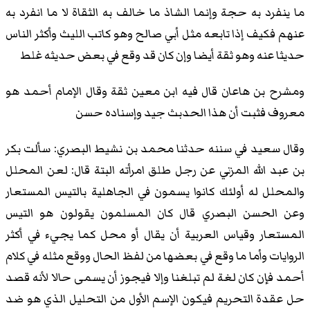
ما ينفرد به حجة وإنما الشاذ ما خالف به الثقاة لا ما انفرد به
عنهم فكيف إذا تابعه مثل أبي صالح وهو كاتب الليث وأكثر الناس
حديثا عنه وهو ثقة أيضا وإن كان قد وقع في بعض حديثه غلط
ومشرح بن هاعان قال فيه ابن معين ثقة وقال الإمام أحمد هو
معروف فثبت أن هذا الحدبث جيد وإسناده حسن
وقال سعيد في سننه حدثنا محمد بن نشيط البصري: سألت بكر
بن عبد الله المزني عن رجل طلق امرأته البتة قال: لعن المحلل
والمحلل له أولئك كانوا يسمون في الجاهلية بالتيس المستعار
وعن الحسن البصري قال كان المسلمون يقولون هو التيس
المستعار وقياس العربية أن يقال أو محل كما يجيء في أكثر
الروايات وأما ما وقع في بعضها من لفظ الحال ووقع مثله في كلام
أحمد فإن كان لغة لم تبلغنا وإلا فيجوز أن يسمى حالا لأنه قصد
حل عقدة التحريم فيكون الإسم الأول من التحليل الذي هو ضد