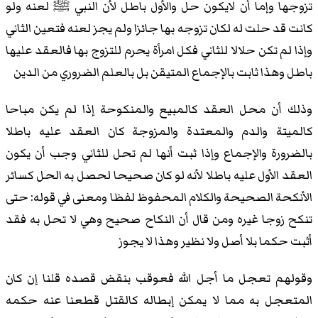
تزوجها وإما أن لايكون حل والأول باطل لأن النبي ﷺ لعنه ولو
كانت قد حلت له لكان تزوجه بها جائزا ولم يجز لعنه فتعين الثاني
وإذا لم تكن حلالا للثاني فكل امرأة يحرم للتزوج بها فالعقد عليها
باطل وهذا ثابت بالإجماع المتيقن بل بالعلم الضروري من الدين
وذلك أن محل العقد كالمبيع والمنكوحة إذا لم يكن مباحا
كالميتة والدم والمعتدة والمزوجة كان العقد عليه باطلا
بالضرورة والإجماع وإذا ثبت أنها لم تحل للثاني وجب أن يكون
العقد الأول عليه باطلا لأنه لو كان صحيحا لحصل به الحل كسائر
الأنكحة الصحيحة والكلام المحفوظ لفظا ومعنى في قوله: حتى
تنكح زوجا غيره ومن قال أن النكاح صحيح وهي لا تحل به فقد
أثبت حكما بلا أصل ولا نظير وهذا لا يجوز
وقولهم تعجل ما أجل الله فعوقب بنقض قصده قلنا إن كان
المتعجل به مما لا يمكن إبطاله كالقتل قطعنا عنه حكمه