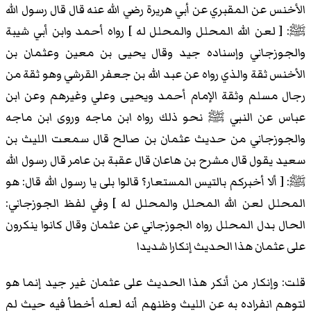
الأخنس عن المقبري عن أبي هريرة رضي الله عنه قال قال رسول الله
ﷺ: [ لعن الله المحلل والمحلل له ] رواه أحمد وابن أبي شيبة
والجوزجاني وإسناده جيد وقال يحيى بن معين وعثمان بن
الأخنس ثقة والذي رواه عن عبد الله بن جعفر القرشي وهو ثقة من
رجال مسلم وثقة الإمام أحمد ويحيى وعلي وغيرهم وعن ابن
عباس عن النبي ﷺ نحو ذلك رواه ابن ماجه وروى ابن ماجه
والجوزجاني من حديث عثمان بن صالح قال سمعت الليث بن
سعيد يقول قال مشرح بن هاعان قال عقبة بن عامر قال رسول الله
ﷺ: [ ألا أخبركم بالتيس المستعار؟ قالوا بلى يا رسول الله قال: هو
المحلل لعن الله المحلل والمحلل له ] وفي لفظ الجوزجاني:
الحال بدل المحلل رواه الجوزجاني عن عثمان وقال كانوا ينكرون
على عثمان هذا الحديث إنكارا شديدا
قلت: وإنكار من أنكر هذا الحديث على عثمان غير جيد إنما هو
لتوهم انفراده به عن الليث وظنهم أنه لعله أخطأ فيه حيث لم