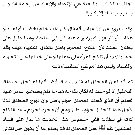
اجتنبت الكبائر - واللعنة هي الإقصاء والإبعاد عن رحمة الله ولن
يستوجب ذلك إلا بكبيرة
وكذلك روي عن ابن عباس أنه قال: كل ذنب ختم بغضب أو لعنة أو
عذاب أو نار فهو كبيرة رواه عنه أبن أبي طلحة وهذا دليل على
بطلان العقد لأن النكاح المحرم باطل باتفاق الفقهاء كيف وقد
حملوا نهيه أن تنكح المرأة على عمتها أو على خالتها على التحريم
والفساد وليس هذا موضع استقصاء ذلك
ثم أنه لعن المحلل له فتبين بذلك أيضا أنها لم تحل له بذلك
التحليل إذ لو حلت له لكان نكاحه مباحا فلم يستحق اللعن عليه
فعلم أن الذي فعله المحلل حرام باطل وإن تزوج المطلق ثلاثا
لأجل هذا التحليل حرام باطل ومع أن مجرد تحريم عقد النكاح
كاف في بطلانه ففي خصوص هذا الحديث ما يدل على فساد
العقدين لأنه ﷺ لعن المحلل له فلا يخلو إما أن يكون حل للثاني