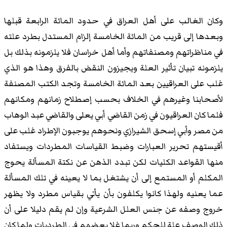
وكان الغالب على أهل العراق في حدود المائة الرابعة قبلها
وبعدها إلى قريب من المائة الخامسة إلزام المستدل بطرد علته
في مناظراتهم ومصنفاتهم وأما أهل خراسان فلا يلزمونه بذلك بل
يلزمونه تبيان تأثير العلة ويجيزون النقض بالفرق وهذا هو الذي
غلب على العراقيين بعد المائة الخامسة وتجد الكتب المصنفة
لأصحابنا وغيرهم في الخلاف بحسب إصطلاح زمانهم ومكانهم
فلما كان العراقيون في زمن القاضي أبي يعلى والقاضي عبد الوهاب
من مصر وأبي إسحق الشيرازي ونحوهم يوجبون الإطراد غلب على
أقيستهم تحرير العبارات وضبط القياسات المطردات ويستفاد
منها القواعد الكليات لكن تبدد الذهن عن نكتة المسألة يحوج
المكلم أو المستمع إلى أن يشتغل بما لا يعينه في تلك المسألة
عما يعنيه ولهذا كانوا يكلفون بأن يأتي بقياس مطرد ولا يظهر
خروج وصفه عن جنس العلل الشرعية وإن لم يقم دليلا على أن
ذلك الوصف علة للحكم وربما غلا بعضهم في الطرديات ولما كان