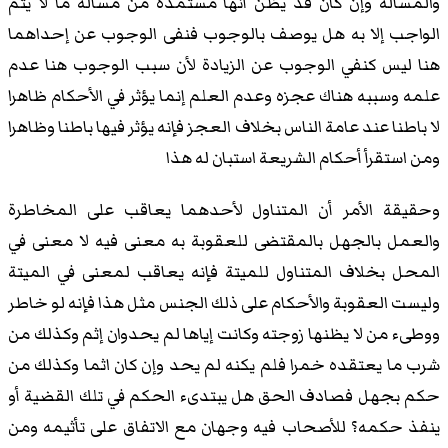
والمسألة وإن كان قد يظن أنها مستمدة من مسألة ما لا يتم
الواجب إلا به هل يوصف بالوجوب فنفى الوجوب عن إحداهما
هنا ليس كنفي الوجوب عن الزيادة لأن سبب الوجوب هنا عدم
علمه وسببه هناك عجزه وعدم العلم إنما يؤثر في الأحكام ظاهرا
لا باطنا عند عامة الناس بخلاف العجز فإنه يؤثر فيها باطنا وظاهرا
ومن استقرأ أحكام الشريعة استبان له هذا
وحقيقة الأمر أن المتناول لأحدهما يعاقب على المخاطرة
والعمل بالجهل بالمقتضى للعقوبة به معنى فيه لا معنى في
المحل بخلاف المتناول للميتة فإنه يعاقب لمعنى في الميتة
وليست العقوبة والأحكام على ذلك الجنس مثل هذا فإنه لو خاطر
ووطىء من لا يظنها زوجته وكانت إياها لم يحدوان إثم وكذلك من
شرب ما يعتقده خمرا فلم يكنه لم يحد وإن كان اثما وكذلك من
حكم بجهل فصادف الحق هل يبتدىء الحكم في تلك القضية أو
ينفذ حكمه؟ للأصحاب فيه وجهان مع الاتفاق على تأثيمه ومن