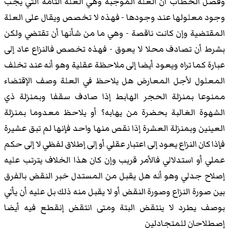
وفصل الخطاب أن العلة الموجبه وهي العلة التامة التي يجب
وجود معلولها عند وجودها - فهذه لا تخصص ويقال على العلة
المقتضية وإن كانت ناقصة - وهي ما من شأنها أن تقتضي ولكن
بشرط أن تصادف محلا لا يعوق - فهذه تخصص فالنزاع عاد إلى
عبارة كما تراه ويعود أيضا إلى ملاحظة عقلية وهو أنه عند تخلف
المعلول لأجل المعارض هل يلاحظ في العلة وصف الإقتضاء
ممنوعا بمنزلة الحجر الهابط إذا صادف سقفا وبمنزلة ذي
الشهوة الغالبة بحضرة من يهابه؟ أو يلاحظ معدوما بمنزلة
العينين وبمنزلة العشرة إذا نقص منها واحد فإنها لم تبق عشيرة
فإذا كان النزاع يعود إلى اعتبار عقلي أو إلى إطلاق لفظي لا إلى حكم
عملي أو استدلالي فالأمر قريب وإن كان هذا الخلاف يترتب عليه
إصلاح جدلي وهو أنه هل يقبل من المستدل خبر النقض بالفرق
بين صورة النزاع وصورة النقض أو لا يقبل منه ذلك بل عليه أن يأتي
بوصف يطرد لا ينتقض البتة ومتى انتقض إنقطع فيه أيضا
إصطلاحان للمتجادلين