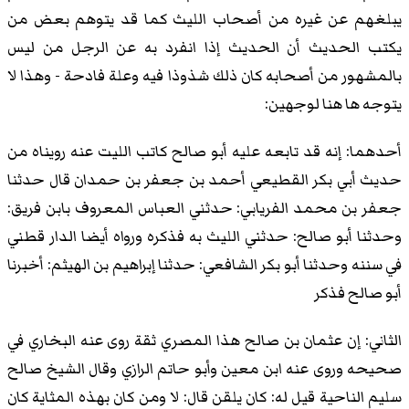
يبلغهم عن غيره من أصحاب الليث كما قد يتوهم بعض من
يكتب الحديث أن الحديث إذا انفرد به عن الرجل من ليس
بالمشهور من أصحابه كان ذلك شذوذا فيه وعلة فادحة - وهذا لا
يتوجه ها هنا لوجهين:
أحدهما: إنه قد تابعه عليه أبو صالح كاتب الليت عنه رويناه من
حديث أبي بكر القطيعي أحمد بن جعفر بن حمدان قال حدثنا
جعفر بن محمد الفريابي: حدثني العباس المعروف بابن فريق:
وحدثنا أبو صالح: حدثني الليث به فذكره ورواه أيضا الدار قطني
في سننه وحدثنا أبو بكر الشافعي: حدثنا إبراهيم بن الهيثم: أخبرنا
أبو صالح فذكر
الثاني: إن عثمان بن صالح هذا المصري ثقة روى عنه البخاري في
صحيحه وروى عنه ابن معين وأبو حاتم الرازي وقال الشيخ صالح
سليم الناحية قيل له: كان يلقن قال: لا ومن كان بهذه المثاية كان