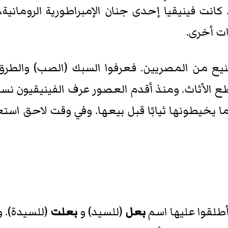
 كانت فينيقيا إحدى جنان الإمبراطورية الرومانية،
ت أخرى.
يع من المصريين. فعرفوا السبك (الصب) والطرق
ع الأثاث. ومنذ أقدم العصور عرف الفينيقيون نس
ا يخيطونها ثيابًا قبل بيعها. وفي وقت لاحق استع
أطلقوا عليها اسم
بعل
(للسيد) و
بعلت
(للسيدة). 