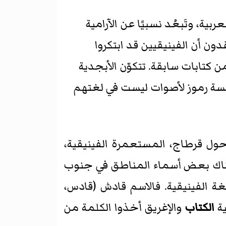
ية، وتَبعُد نسبيًا عن الآرامية
دون أن الفينيقيين قد ابتكروا
ن كتابات سابقة. تتكوّن الأبجدية
وضعوا خمسة رموز لأصوات ليست في لغتهم
حول قرطاج، المستعمرة الفينيقية،
 وهناك بعض أسماء المناطق في جنوب
غة الفينيقية. فالاسم قادش (قادس،
ية
الكتاب
والإغريق أخذوا الكلمة من