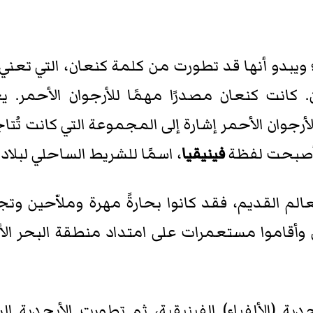
؛ ويبدو أنها قد تطورت من كلمة كنعان، التي تعني
. كانت كنعان مصدرًا مهمًا للأرجوان الأحمر. ي
لأرجوان الأحمر إشارة إلى المجموعة التي كانت تُت
ة أصبحت لفظة
فينيقيا
، اسمًا للشريط الساحلي لبلاد
م القديم، فقد كانوا بحارةً مهرة وملاّحين وتجار
ن وأقاموا مستعمرات على امتداد منطقة البحر ا
دية (الألفباء) الفينيقية، ثم تطورت الأبجدية ال