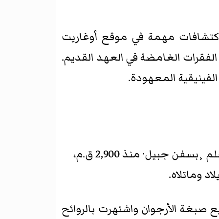
لفينيقي ظلت في التراجم الإغريقية. ومنذ عام 1929م تمت اكتشافات مهمة في موقع أوغاريت
فقرات الغامضة في العهد القديم.
الفينيقية المعهودة.
كان الفينيقيون منذ بداية تاريخهم المعروف تُجارًا يركبون البحر ؛ وكان المصريون على علم ¸بسفن جبيل· منذ 2,900 ق.م،
د وماتلاه.
 صبغة الأرجوان واشتهرت بالروائح