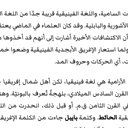
امية، واللغة الفينيقية قريبة جدًا من اللغة العرب
لآشورية والبابلية. وقد كان العلماء في الماضي يعتق
أن الاكتشافات الأخيرة أشارت إلى أنهم قد أخذوها م
(حرفًا ساكنًا) ولما استعار الإغريق الأبجدية الفينيقية 
ائت، أي الحركات وحروف المد.
آرامية هي لغة فينيقيا، لكن أهل شمال إفريقيا 
القرن السادس الميلادي، بلهجةً تُعرف بالبونيّة.
في القرن الثامن ق.م. أو قبل ذلك، انحدرت من الل
يقية
الحائط
. وكلمة
بايبل
جاءت من الكلمة الإغريق