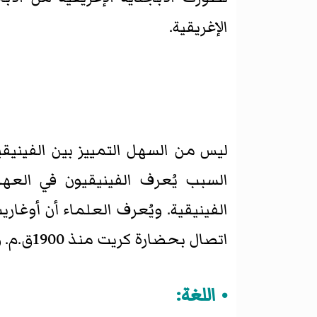
الإغريقية.
ليس من السهل التمييز بين الفينيقي
السبب يُعرف الفينيقيون في العهد ا
الفينيقية. ويُعرف العلماء أن أوغار
اتصال بحضارة كريت منذ 1900ق.م. وفي مابين عامي 1400م، و 1200ق.م. ازدهرت مُستعمرة مسينية في أوغاريت.
اللغة: