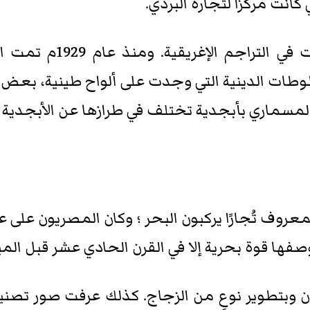
كانت مركزًا لتجارة البردي.
هناك بقايا من الأدب ا
ت الدينية التي وجدت على ألواح طينية، بعض ال
 المسماري بأبجدية تختلف في طرازها عن الأبجدية 
فها قوة بحرية إلا في القرن الحادي عشر قبل الميلا
 وبتطوير نوعٍ من الزجاج. كذلك عرفت صور تصنيع