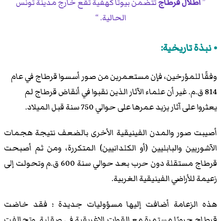
أطلال قرطاج
تتضمن بيوتًا كهفية تقع خارج مدينة تونس
الحالية.
نبذة تاريخية:
وفقًا للمؤرخين، فإن مستعمرين من صور أسسوا قرطاج في عام
814 ق.م. غير أن علماء الآثار الذين نقبوا في أنقاض قرطاج لم
يعثروا على آثار يزيد عمرها على حوالي 750 سنة قبل الميلاد.
أصيبت صور والمدن الفينيقية الأخرى بالضعف نتيجة هجمات
الآشوريين والبابليين (أو الكلدانيين) المتكررة، ومن ثم أصبحت
قرطاج مستقلة دون حرب بعد حوالي سنة 600 ق.م وتحولت إلى
زعيمة للأراضي الفينيقية الغربية.
هذه الزعامة أضافت إليها مسؤوليات جديدة ؛ فقد خاضت
قرطاج حروبًا مستمرة مع القوات الإغريقية في صقلية. وتحالفت