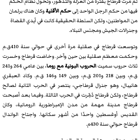
ثم مرت قرطاج بفترة من العزلة والتدهور، وتحول نظام الحكم
فيها من حكم الرجل الواحد إلى
حكم الأقلية
وكان هناك برلمان
من المواطنين، ولكن السلطة الحقيقية كانت في أيدي القضاة
وجنرالات الجيش ومجلس النبلاء.
وتوسعت قرطاج في صقلية مرة أخرى في حوالي سنة 410ق.م
وحكمت معظم صقلية بين حين وآخر. وخاضت قرطاج وخسرت
ثلاث حروب سميت
الحروب البونية مع روما
، بين عامي 264 و241
ق.م، وبين 218 و201 ق.م، وبين 149 و146 ق.م. وكاد العبقري
هانيبال، وهو جنرال قرطاجي، ينتصر في الحرب الثانية لصالح
قرطاج، ولكن قرطاج دُمِّرت في الحرب الثالثة. وفيما بعد أصبحت
قرطاج مدينة مهمة من مدن الإمبراطورية الرومانية، وكان
القديس أوغسطين واحدًا من أشهر سكانها. واجتاح الواندال
قرطاج حوالي سنة 430م.