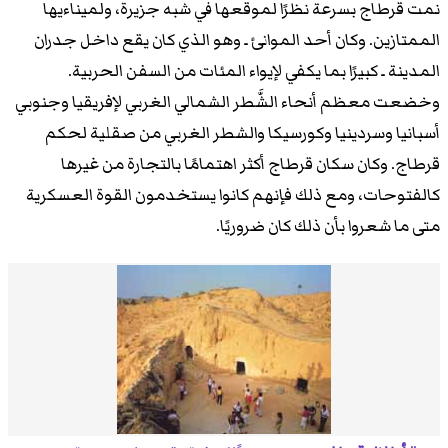
نمت قرطاج بسرعة نظرًا لموقعها في شبه جزيرة، ولميناءيها
الممتازين. وكان أحد الموانئ ـ وهو الذي كان يقع داخل جدران
المدينة ـ كبيرًا بما يكفي لإيواء المئات من السفن الحربية.
وخضعت معظم أنحاء الشَّطر الشمالي الغربي لإفريقيا وجنوبي
أسبانيا وسردينيا وكورسيكا والشطر الغربي من صقلية لحكم
قرطاج. وكان سكان قرطاج أكثر اهتمامًا بالتجارة من غيرها
كالفتوحات، ومع ذلك فإنهم كانوا يستخدمون القوة العسكرية
متى ما شعروا بأن ذلك كان ضروريًا.