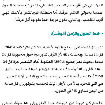
لندن التي هي أقرب من القطب الشمالي، تقدر درجة خط الطول
عندها بحوالي 48كم عرضًا. أما منطقة فيربانكس بألاسكا فهي
أقرب للقطب، وبالتالي، تكون درجة خط طولها أقل عرضًا.
خط الطول والزمن (الوقت):
تدور كل نقطة على سطح الكرة الأرضية وتشكل دائرة كاملة 360°
كل 24 ساعة. ويحدث ذلك لأن الأرض تدور مرة حول محورها كل 24
ساعة، بحيث تمر جميع الـ360° المكونة أمام الشمس مرة كل 24
ساعة. ففى ساعة واحدة، تمر 1/24 من مجموعة خطوط الطول
360° أو 15° من أمام الشمس. ويسبب شعور الناس بأن الشمس
هي التي تتحرك بدلاً من الأرض، فإننا نجدهم يقولون إن كل ساعة
من الزمن تساوي 15° في الطول.
تنقسم كل درجة من درجات خط الطول إلى 60 جزءًا، تسمى