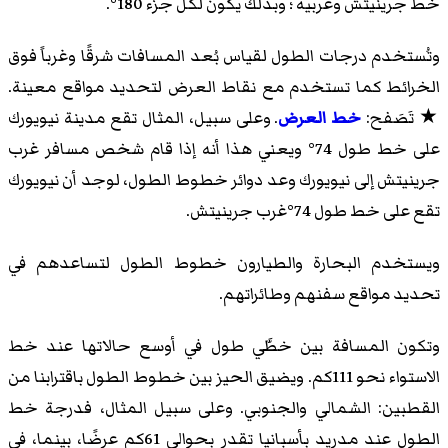
خط جرينيتش وغربيه ؛ وبذلك يكون لكل جزء 180°.
وتُستخدم درجات الطول لقياس بُعد المسافات شرقًا وغرباً فوق
الخرائط كما تستخدم مع نقاط العرض لتحديد مواقع معينة.
★ تَصَفح:
خط العرض
. وعلى سبيل، المثال تقع مدينة نيويورك
على خط طول 74° ويعني هذا أنه إذا قام شخص مسافر غرب
جرينيتش إلى نيويورك وعد دوائر خطوط الطول، لوجد أن نيويورك
تقع على خط طول 74°غرب جرينيتش.
ويستخدم البحارة والطيارون خطوط الطول لتساعدهم في
تحديد مواقع سفنهم وطائراتهم.
وتكون المسافة بين خطَّي طول في أوسع حالاتها عند خط
الاستواء نحو 111كم. ويضيق الحيز بين خطوط الطول باقترابنا من
القطبين: الشمالي والجنوبي. وعلى سبيل المثال، فدرجة خط
الطول عند مدريد بأسبانيا تقدر بحوالي 61كم عرضًا، بينما، في