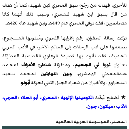
للأخرى، فهناك من رجّح سبق المعري لابن شهيد، كما أن هناك
من قال بسبق ابن شهيد للمعري، وسبب ذلك أنهما كانا
متعاصرين، فقد توفي المعري عام 449هـ وابن شهيد عام 426هـ.
تركت رسالة الغفران، رغم إغرابها اللغوي وأسلوبها المسجوع،
بصماتها على أدب الرحلات إلى العالم الآخر، في الأدب العربي
الحديث، فقد تأثرت بها قصيدة الزهاوي القصصية المطوّلة
بعنوان
ثورة في الجحيم
، ومطوّلة
شاطئ الأعراف
لمحمد
عبدالمعطي الهمشري،
وبين النهايتين
لمحمد سعيد
السحراوي. والأخيران من شعراء الجيل الثاني لحركة
أبولو
.
★ تَصَفح أيضًا:
الكوميديا الإلهية
؛
المعري، أبو العلاء
؛
العربي،
الأدب
؛
ميلتون، جون
.
المصدر: الموسوعة العربية العالمية