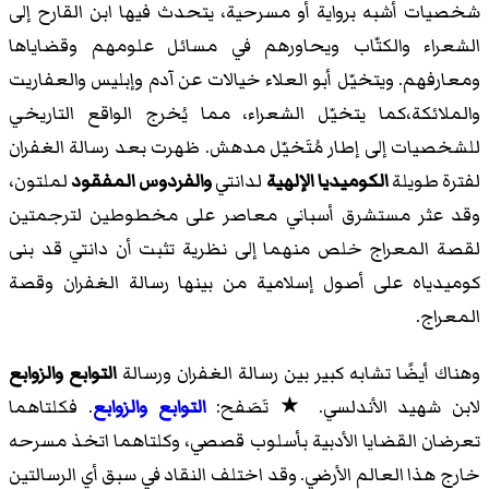
شخصيات أشبه برواية أو مسرحية، يتحدث فيها ابن القارح إلى
الشعراء والكتّاب ويحاورهم في مسائل علومهم وقضاياها
ومعارفهم. ويتخيّل أبو العلاء خيالات عن آدم وإبليس والعفاريت
والملائكة،كما يتخيّل الشعراء، مما يُخرج الواقع التاريخي
للشخصيات إلى إطار مُتَخيّل مدهش. ظهرت بعد رسالة الغفران
لفترة طويلة
الكوميديا الإلهية
لدانتي
والفردوس المفقود
لملتون،
وقد عثر مستشرق أسباني معاصر على مخطوطين لترجمتين
لقصة المعراج خلص منهما إلى نظرية تثبت أن دانتي قد بنى
كوميدياه على أصول إسلامية من بينها رسالة الغفران وقصة
المعراج.
وهناك أيضًا تشابه كبير بين رسالة الغفران ورسالة
التوابع والزوابع
لابن شهيد الأندلسي. ★ تَصَفح:
التوابع والزوابع
. فكلتاهما
تعرضان القضايا الأدبية بأسلوب قصصي، وكلتاهما اتخذ مسرحه
خارج هذا العالم الأرضي. وقد اختلف النقاد في سبق أي الرسالتين