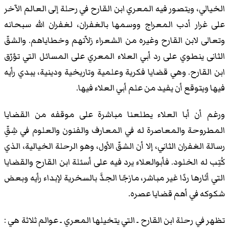
الخيالي، ويتصور فيه المعري ابن القارح في رحلة إلى العالم الآخر
على غرار أدب المعراج ووسمها بالغفران، لغفران الله سبحانه
وتعالى لابن القارح وغيره من الشعراء زلاّتهم وخطاياهم. والشقّ
الثانى ينطوي على رد أبي العلاء المعري على المسائل التي تؤرّق
ابن القارح. وهي قضايا فكرية وعلمية وتاريخية ودينية، يبدي رأيه
فيها ويتوقع أن يفيد من علم أبي العلاء فيها.
ورغم أن أبا العلاء يطلعنا مباشرة على موقفه من القضايا
المطروحة والمعاصرة له في المعارف والفنون والعلوم في شِقِّ
رسالة الغفران الثاني، إلا أن الشقّ الأول، وهو الرحلة الخيالية، الذي
كُتِب له الخلود. فأبوالعلاء يرد فيه على أسئلة ابن القارح والقضايا
التي أثارها ردًا غير مباشر، مازجًا الجدَّ بالسخرية لإبداء رأيه وبعض
شكوكه في أهم قضايا عصره.
تظهر في رحلة ابن القارح ـ التي يتخيلها المعري ـ عوالم ثلاثة هي :