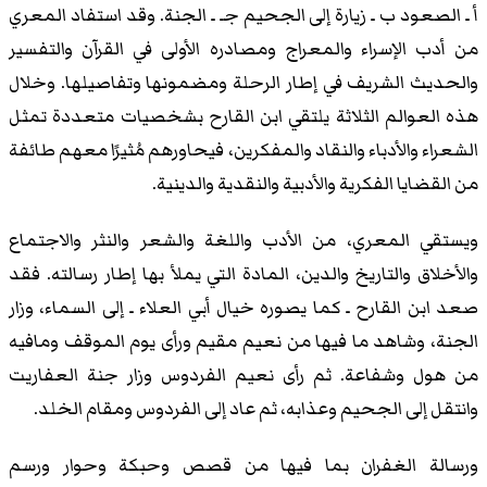
أ ـ الصعود ب ـ زيارة إلى الجحيم جـ ـ الجنة. وقد استفاد المعري
من أدب الإسراء والمعراج ومصادره الأولى في القرآن والتفسير
والحديث الشريف في إطار الرحلة ومضمونها وتفاصيلها. وخلال
هذه العوالم الثلاثة يلتقي ابن القارح بشخصيات متعددة تمثل
الشعراء والأدباء والنقاد والمفكرين، فيحاورهم مُثيرًا معهم طائفة
من القضايا الفكرية والأدبية والنقدية والدينية.
ويستقي المعري، من الأدب واللغة والشعر والنثر والاجتماع
والأخلاق والتاريخ والدين، المادة التي يملأ بها إطار رسالته. فقد
صعد ابن القارح ـ كما يصوره خيال أبي العلاء ـ إلى السماء، وزار
الجنة، وشاهد ما فيها من نعيم مقيم ورأى يوم الموقف ومافيه
من هول وشفاعة. ثم رأى نعيم الفردوس وزار جنة العفاريت
وانتقل إلى الجحيم وعذابه، ثم عاد إلى الفردوس ومقام الخلد.
ورسالة الغفران بما فيها من قصص وحبكة وحوار ورسم