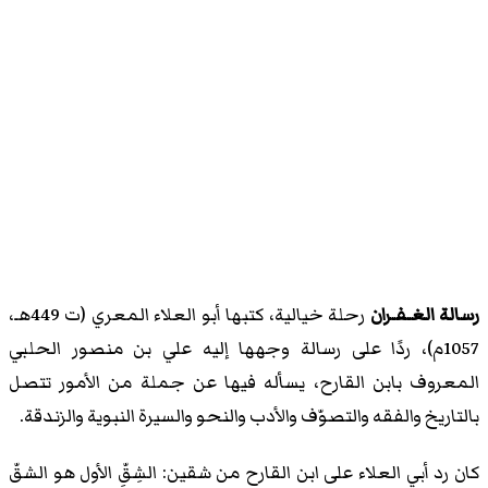
رسالة الغـفـران
رحلة خيالية، كتبها أبو العلاء المعري (ت 449هـ،
1057م)، ردًا على رسالة وجهها إليه علي بن منصور الحلبي
المعروف بابن القارح، يسأله فيها عن جملة من الأمور تتصل
بالتاريخ والفقه والتصوّف والأدب والنحو والسيرة النبوية والزندقة.
كان رد أبي العلاء على ابن القارح من شقين: الشِقِّ الأول هو الشقّ