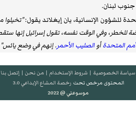
نوب لبنان.
دة للشؤون الإنسانية، يان إيغلاند يقول:
"تخيلوا م
ضة للخطر، وفي الوقت نفسه، تقول إسرائيل إنها س
أمم المتحدة
أو
الصليب الأحمر
. إنهم في وضع يائس"
سياسة الخصوصية
|
شروط الإستخدام
|
من نحن
|
إتصل بنا
المحتوى مرخص تحت
رخصة المشاع الإبداعي 3.0
موسوعتي @ 2022