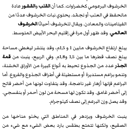
الخرشوف البرعومي كخضراوات. كما أن
القلب
و
القشور
عادة
ماتحفظ في العلب أو تجمّد. يحتوي نبات الخرشوف عددًا من
الفيتامينات والمعادن. ويقال للخرشوف أحيانًا
الخرشوف
العالمي
. وقد ظهر أول مرة في إقليم البحر الأبيض المتوسط.
يبلغ ارتفاع الخرشوف مابين 1 و 1,5م، وقد ينتشر ليغطي مساحة
يبلغ نصف قطرها ما بين 1,5 و1,8م. وفي الربيع، ينبت من
قمة
الجذر
عدد من الجذوع تحيط به أنواع كبيرة من الأوراق الخشنة،
وتنمو براعم مستديرة أو مستطيلة في أطراف الجذوع والفروع. أما
البراعم فإنها أزهار غير ناضجة. وقد يتفاوت لونها من أخضر فاتح
إلى أخضر غامق. وقد تكون لها مسحة من لون أحمر أو بنفسجي.
وقد يصل وزن البرعم إلى نصف كيلوجرام.
ينبت الخرشوف ويزدهر في المناطق التي يخلو مناخها من
الصقيع، ولكنها تتمتع بطقس بارد بعض الشيء مع شيء من