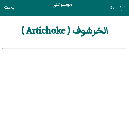
موسوعتي
بحث
الرئيسية
الخرشوف ( Artichoke )