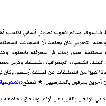
120؟-1280م). فيلسوف وعالم لاهوت نصراني ألماني اكتسب 
العلم التجريبي.كان يعتقد أن المجالات المختل
مختلفة. سبق زمانه في معرفته بالعلوم. و
الفلك، الكيمياء، الجغرافيا، الفلسفة. وكرس مع
ًا كبيرًا من التعليقات عن فسلفة أرسطو. وكان لهذ
ين آخرين يعرفون بالمدرسيين. ★ تَصَفح:
المدرسية
بيلة في لاونجن بالقرب من أولم. والتحق بجامعة ب