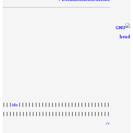
| | |
Ido
| | | | | | | | | | | | | | | | | | | | | | | | | | | |
| | | | | | | | | | | | | | | | | | | | | | | | | | | | | | | | |
+/-