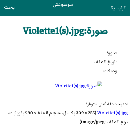
موسوعتي
بحث
الرئيسية
صورة:Violette1(s).jpg
صورة
تاريخ الملف
وصلات
لا توجد دقة أعلى متوفرة.
Violette1(s).jpg
‏ (255 × 309 بكسل، حجم الملف: 90 كيلوبايت،
نوع الملف: image/jpeg)