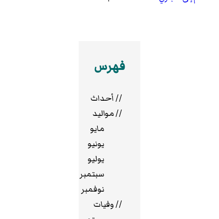
فهرس
//
أحداث
//
مواليد
مايو
يونيو
يوليو
سبتمبر
نوفمبر
//
وفيات