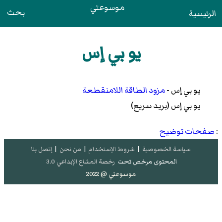
موسوعتي
بحث
الرئيسية
يو بي إس
يو بي إس -
مزود الطاقة اللامنقطعة
يو بي إس (بريد سريع)
:
صفحات توضيح
سياسة الخصوصية
|
شروط الإستخدام
|
من نحن
|
إتصل بنا
المحتوى مرخص تحت
رخصة المشاع الإبداعي 3.0
موسوعتي @ 2022