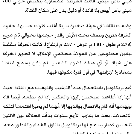
ميني باص أبيض. قامت الشرطة النمساوية بتفتيش حوالي 700
ميني باص أبيض بلا فائدة أو دليل يدل على مكان الفتاة.
وضعت ناتاشا في غرفة صغيرة سرية أغلب فترات حبسها. حفرت
الغرفة مترين ونصف تحت الأرض وقدر حجمها بحوالي 5 م مربع
(2.78 م طول - 1.81 م عرض - 2.37 م ارتفاع). كانت الغرفة مقفلة
ببابين مصنوعين من الفولاذ محكمي الإغلاق. لا تحوي الغرفة
على شباك أو أي منفذ لضوء الشمس. لم يكن يسمح لنتاشا
بمغادرة "زنزانتها" في أول فترة مكوثها فيها.
قام بريكلوبيل باستعمال مبدأ الترغيب والترهيب مع الفتاة حيث
أنها إذا أطاعته سيحسن إليها والعكس إذا لم تطعه. أيضا قام
بإيهامها أنه قام بالاتصال بوالديها إلا أنهما لم يعيرا اهتماما لتلكم
الاتصالات. بعد ما يقارب الأربع سنوات بدأت العلاقة بين الاثنين
تتحسن فصار يسمح لها بريكلوبيل بتناول الغداء والفطور معه،