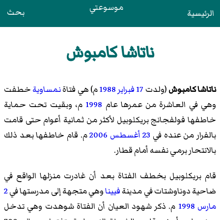
موسوعتي
بحث
الرئيسية
ناتاشا كامبوش
ناتاشا كامبوش
(ولدت
17 فبراير
1988
م) هي فتاة
نمساوية
خطفت
وهي في العاشرة من عمرها عام
1998
م، وبقيت تحت حماية
خاطفها فولفجانج بريكلوبيل لأكثر من ثمانية أعوام حتى قامت
بالفرار من عنده في
23 أغسطس
2006
م. قام خاطفها بعد ذلك
بالانتحار برمي نفسه أمام قطار.
قام بريكلوبيل بخطف الفتاة بعد أن غادرت منزلها الواقع في
ضاحية دوناوشتات في مدينة
فيينا
وهي متجهة إلى مدرستها في
2
مارس
1998
م. ذكر شهود العيان أن الفتاة شوهدت وهي تدخل