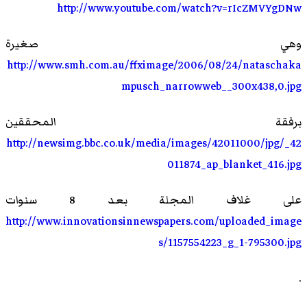
http://www.youtube.com/watch?v=rIcZMVYgDNw
وهي صغيرة
http://www.smh.com.au/ffximage/2006/08/24/nataschaka
mpusch_narrowweb__300x438,0.jpg
برفقة المحققين
http://newsimg.bbc.co.uk/media/images/42011000/jpg/_42
011874_ap_blanket_416.jpg
على غلاف المجلة بعد 8 سنوات
http://www.innovationsinnewspapers.com/uploaded_image
s/1157554223_g_1-795300.jpg
.