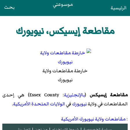
موسوعتي
بحث
الرئيسية
مقاطعة إيسيكس، نيويورك
خارطة مقاطعات ولاية
نيويورك
مقاطعة إيسيكس
(
بالإنجليزية
: Essex County) هي إحدى
المقاطعات في ولاية
نيويورك
في
الولايات المتحدة الأمريكية
.
:
مقاطعات ولاية نيويورك الأمريكية
سياسة الخصوصية
|
شروط الإستخدام
|
من نحن
|
إتصل بنا