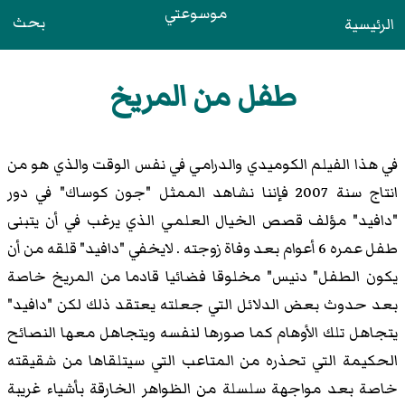
موسوعتي
بحث
الرئيسية
طفل من المريخ
في هذا الفيلم الكوميدي والدرامي في نفس الوقت والذي هو من
انتاج سنة 2007 فإننا نشاهد الممثل "جون كوساك" في دور
"دافيد" مؤلف قصص الخيال العلمي الذي يرغب في أن يتبنى
طفل عمره 6 أعوام بعد وفاة زوجته . لايخفي "دافيد" قلقه من أن
يكون الطفل" دنيس" مخلوقا فضائيا قادما من المريخ خاصة
بعد حدوث بعض الدلائل التي جعلته يعتقد ذلك لكن "دافيد"
يتجاهل تلك الأوهام كما صورها لنفسه ويتجاهل معها النصائح
الحكيمة التي تحذره من المتاعب التي سيتلقاها من شقيقته
خاصة بعد مواجهة سلسلة من الظواهر الخارقة بأشياء غريبة