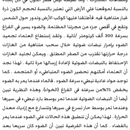
بالنسبة لموقعنا علي الأرض التي تعتبر بالنسبة لحجم الكون ذرة
غبار متناهية فيه. فأطلقنا عليها كوكب الأرض وتدور حول الشمس
وتقع في أقصي جزء من مجرتنا المظلمة. والضوء يسير في الفراغ
بسرعة 300 ألف كيلومتر /ثانية . ولقد إستطاع العلماء تجميد
الضوء بإمرار نبضات ضوئية خلال سحب متناهية من الغازات
درجة حرارتها تقترب من الصفر المطلق . ويمكن لجليد الغازات
الإحـتفاظ بالنبضات الضوئية لإعادة إرسالها مرة ثانية . لهذا نجد
أن العلماء أمكنهم تحضير الضوء المتباطيء أو المتجمد . كما
توجد مواد عادية تبطيء سرعة الضوء . فالماء عندما يمر به الضوء
يخفض 75%من سرعته في الفراغ (الخواء). وهذه النظرية تبين
أيضا أن النبضات الضوئية عندما تمر بوسط بارد تبطيء في سيرها
وعندما تمر بوسط حار تسرع في سيرها وتتسارع مع إزدياد معدل
الحرارة . لهذا يمكن أن تنطبق هذه الحالات علي الضوء عندما يمر
بالفضاء . كما أن هذه الفرضية تبين أن الضوء كان سريعا بعد