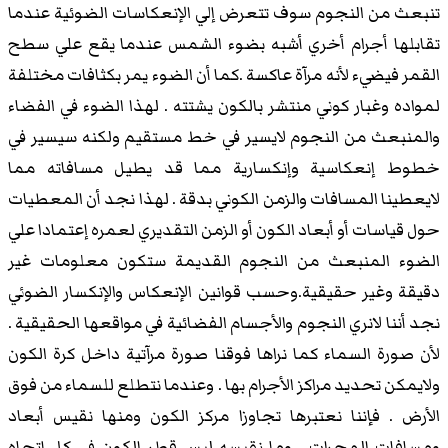
تنبعث من النجوم سوف تتعرض إلي الإنعكاسات الضوئية عندما
تقابلها أجرام أخري أشبه بضوء الشمس عندما يقع علي سطح
القمر فيضيء لأنه مرآة عاكسة .كما أن الضوء يمر بكثافات مختلفة
لمواده وغبار كوني منتشر بالكون يشتته . لهذا الضوء في الفضاء
والمنبعث من النجوم لايسير في خط مستقيم ولكنه سيسير في
خطوط إنعكاسية وإنكسارية مما قد يطيل مسافاته مما
لايعطينا المسافات والزمن الكوني بدقة . لهذا نجد أن المعطيات
حول قياسات أو أبعاد الكون أو الزمن التقديري لعمره إعتمادا علي
الضوء المنبعث من النجوم القديمة ستكون معلومات غير
دقيقة وغير حقيقية.وحسب قوانين الإنعكاس والإنكسار الضوئي
نجد أننا لانري النجوم والأجسام الفضائية في مواقعها الحقيقية .
لأن صورة السماء كما نراها فوقنا صورة مرآتية داخل كرة الكون
ولايمكن تحديد مراكز الأجرام بها . وعندما نتطلع للسماء من فوق
الأرض . فإننا نعتبرها تجاوزا مركز الكون ومنها نقيس أبعاد
ومسافات المجرات . وما نقيسه ليس قطر الكون في كل إتجاه