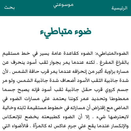
موسوعتي
بحث
الرئيسية
ضوء متباطيء
الضوءالمتباطيء: الضوء كقاعدة عامة يسير في خط مستقيم
بالفراغ المفرغ . لكنه عندما يمر بجوار ثقب أسود ينحرف عن
مساره بزاوية أكبر من إنحرافه عندما يمر قرب حافة الشمس . لأن
شدة جاذبية الثقب الأسود أضعاف شدة جاذبية الشمس. ولو مر
جسم كروي قرب حقل جاذبية ثقب أسود فإنه يصبح جسما
ممطوطا وتحديد عمر كوننا يعتمد علي مسارات الضوء في
الماضي مع إفتراض أن مساراته في خطوط مستقيمة ثابته وخالية
لايعترضها شيء . إلا أن الضوء كطبيعته يخضع للإنعكاس
والإنكسار عتدما يقع علي جرم عاكس له كالمرآة . فالأضواء التي