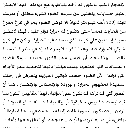
الإنفجار الكبير بالكون ثم أخذ يتباطيء مع برودته . لهذا لايمكن
إعتبار حسابات إينشتين عن سرعة الضوء كشيء مطلق أو سرعته
ثابتة (300 ألف كيلومتر ثانية) إلا لوكان الضوء يمر في فراغ مفرغ
من الغازات تماما حتي لاتكون له حرارة تؤثر عليه . لهذا لاتطبق
نسبية إينشتين علي كوننا الذي تتعدد فيه الحرارة . ولكن علي كون
خوائي لاحرارة فيه. وهذا الكون لاوجود له إلا في نظرية النسبية
فقط . لهذا نجد أن قياس عمر الكون حسب سرعة الضوء
والمسافات التي قطعها ليست مؤشرا دقيقا لتحديد عمر الأجرام
التي نراها . لأن الضوء حسب قوانين الفيزياء يتعرض في رحلته
المديدة لمفهوم الحرارة والبرودة والإنعكاس والإنكسار . كما أن
الصور التي قد نراها قد تكون صورا مرآتية . لهذا مقاييس الكون بما
فيه ليست مقاييس حقيقية أو واقعية للمسافات أو السرعة أو
الزمن . وقد يكون الضوء القادم إلينا قد تجمد في سحابة باردة أو
تباطيء في سيره لبرودتها أو ظل متجمدا أو انتقل معها وأعادت