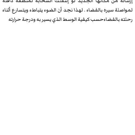
إرساله من مكانها الجديد لو إنتقلت السحابة لمنطقة دافئة
لمواصلة سيره بالفضاء . لهذا نجد أن الضوء يتباطء ويتسارع أثناء
رحلته بالفضاءحسب كيفية الوسط الذي يسير به ودرجة حرارته