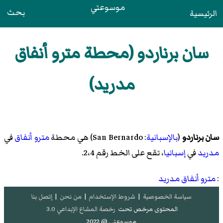
موسوعتي
بحث
الرئيسية
سان برناردو (محطة مترو أنفاق
مدريد)
سان برناردو
(
بالإسبانية
: San Bernardo) هي محطة
مترو أنفاق
في
مدريد
في
إسبانيا
، تقع على الخط رقم 2،4.
:
مترو أنفاق مدريد
سياسة الخصوصية
|
شروط الإستخدام
|
من نحن
|
إتصل بنا
المحتوى مرخص تحت
رخصة المشاع الإبداعي 3.0
موسوعتي @ 2022