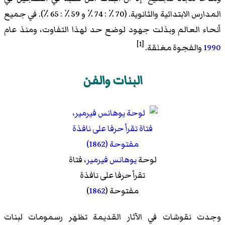
المدارس الابتدائية والثانوية. (70 ٪ : 74 ٪ و 59 ٪ : 65 ٪). في جميع
أنحاء العالم وبذلت جهود لوضع حد لهذا التفاوت، ومنذ عام
[1]
1990
والفجوة مغلقة.
البنات والفن
لوحة
يوهانس فيرمير
، فتاة
تقرأ حرفا على نافذة
مفتوحة (
1862
)
وجدت نقوشات في الآثار القديمة تظهر رسمومات لبنات