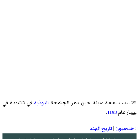
اكتسب سمعة سيئة حين دمر الجامعة
البوذية
في نـَلـَنـْدة في
بيهار عام
1193
.
:
خلجيون
|
تاريخ الهند