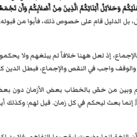
لَيْكُمْ وَحَلاَئِلُ أَبْنَائِكُمُ الَّذِينَ مِنْ أَصْلاَبِكُمْ وَأَن تَجْمَعُوا
، بل الدليل قام على خصوص ذلك، فأبوا من قبوله، 
الإجماع، إذ لعل ههنا خلافاً لم يبلغهم ولا يحكمو
 والوقف واجب في النقص والإجماع، فبطل الدين كله
نكم وبين من خصّ بالخطاب بعض الأزمان دون بع
 إنما بعث ليحكم في كل زمان. قيل لهم: وكذلك 
 أن اللغة إنما وضعت ليقع بها التفاهم، فلا بد 