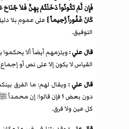
فَإِن لَّمْ تَكُونُواْ دَخَلْتُمْ بِهِنَّ فَلاَ جُنَاحَ عَ
كَانَ غَفُوراً رَّحِيماً }
على عموم بلا دليل
التوفيق.
قال علي :
ويلزمهم أيضاً ألا يحكموا ب
القياس لا يكون إلا على نص أو إجماع
قال علي :
ويقال لهم: ما الفرق بي
دون بعض ؟ فإن قالوا: إن محمداً ﷺ
كل عين ولا فرق.
قال علي :
وقد بيّنا في غير ما مكان