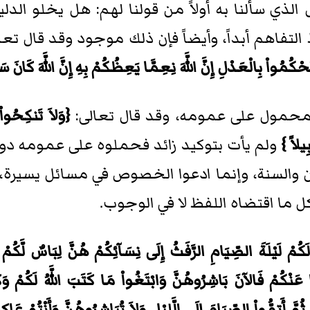
الذي سألنا به أولاً من قولنا لهم: هل يخلو الد
لتفاهم أبداً، وأيضاً فإن ذلك موجود وقد قال تعا
حْكُمُواْ بِالْعَدْلِ إِنَّ اللَّهَ نِعِمَّا يَعِظُكُمْ بِهِ إِنَّ اللَّهَ كَانَ
 محمول على عمومه، وقد قال تعالى:
{وَلاَ تَنكِحُواْ 
يلاً }
ولم يأت بتوكيد زائد فحملوه على عمومه دون
قرآن والسنة، وإنما ادعوا الخصوص في مسائل يسير
كل ما اقتضاه اللفظ لا في الوجوب.
َكُمْ لَيْلَةَ الصِّيَامِ الرَّفَثُ إِلَى نِسَآئِكُمْ هُنَّ لِبَاسٌ لَّكُمْ وَأَ
نْكُمْ فَالآنَ بَاشِرُوهُنَّ وَابْتَغُواْ مَا كَتَبَ اللَّهُ لَكُمْ وَكُل
َّ أَتِمُّواْ الصِّيَامَ إِلَى الَّليْلِ وَلاَ تُبَاشِرُوهُنَّ وَأَنْتُمْ عَ