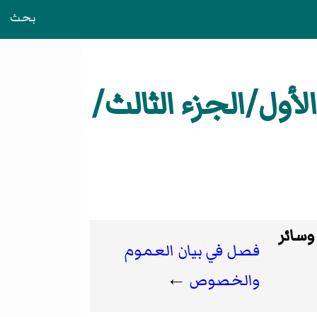
بحث
أول/الجزء الثالث/
وسائر
فصل في بيان العموم
والخصوص
←