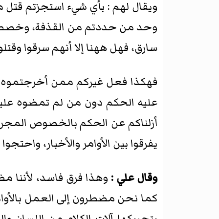
ويقال لهم : بأي شيء استجزتم قتل 
وحد من حددتم من القذفة، وخصصتموه
سارق، فهل ههنا إلا أنهم سرقوا وقتلوا
فهكذا فعل غيركم ممن أخرجتموه 
عليه الحكم دون من لم تمضوه عليه؟ ف
أزلناكم عن الحكم بالخصوص المجرد ال
يفرقوا بين الأوامر والأخبار، واحتجو
وقال علي :
وهذا فرق فاسد، لأننا مضط
كما نحن مضطرون إلى العمل بالأوامر،
بتحريكها آلات الكلام من اللسان و