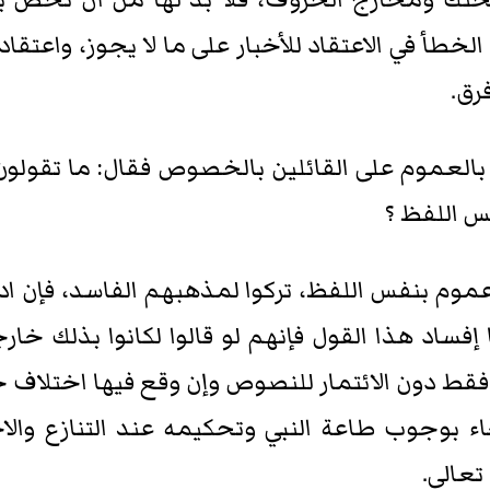
خطأ في الاعتقاد للأخبار على ما لا يجوز، واعتقاد 
فرق.
لعموم على القائلين بالخصوص فقال: ما تقولون 
س اللفظ ؟
عموم بنفس اللفظ، تركوا لمذهبهم الفاسد، فإن ادع
إفساد هذا القول فإنهم لو قالوا لكانوا بذلك خا
ع فقط دون الائتمار للنصوص وإن وقع فيها اختلاف 
ء بوجوب طاعة النبي وتحكيمه عند التنازع والاخ
عالى.