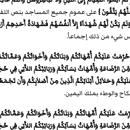
لَّهُمْ يَتَّقُونَ }
على عموم جميع المساجد بنص اللفظ، ل
َلَمْ يَكُنْ لَّهُمْ شُهَدَآءُ إِلاَّ أَنفُسُهُمْ فَشَهَادَةُ أَحَدِهِمْ أَرْب
ليس شيء من ذلك إجماعاً.
ُرِّمَتْ عَلَيْكُمْ أُمَّهَاتُكُمْ وَبَنَاتُكُمْ وَأَخَوَاتُكُمْ وَعَمَّاتُك
 مِّنَ الرَّضَاعَةِ وَأُمَّهَاتُ نِسَآئِكُمْ وَرَبَائِبُكُمُ اللاَّتِي فِي حُج
لَيْكُمْ وَحَلاَئِلُ أَبْنَائِكُمُ الَّذِينَ مِنْ أَصْلاَبِكُمْ وَأَن تَجْمَعُوا
اح والوطء بملك اليمين.
ّمَتْ عَلَيْكُمْ أُمَّهَاتُكُمْ وَبَنَاتُكُمْ وَأَخَوَاتُكُمْ وَعَمَّاتُكُ
 مِّنَ الرَّضَاعَةِ وَأُمَّهَاتُ نِسَآئِكُمْ وَرَبَائِبُكُمُ اللاَّتِي فِي حُج