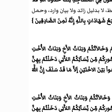
ا بدليل زائد ولا بيان وارد، وحمل
َعُ شَهَادَاتٍ بِاللَّهِ إِنَّهُ لَمِنَ الصَّادِقِينَ }
ُمْ وَخَالاَتُكُمْ وَبَنَاتُ الأَخِ وَبَنَاتُ الأُخْتِ
ُورِكُمْ مِّن نِّسَآئِكُمُ اللاَّتِي دَخَلْتُمْ بِهِنَّ
ْ بَيْنَ الاخْتَيْنِ إَلاَّ مَا قَدْ سَلَفَ إِنَّ اللَّهَ
مْ وَخَالاَتُكُمْ وَبَنَاتُ الأَخِ وَبَنَاتُ الأُخْتِ
ُورِكُمْ مِّن نِّسَآئِكُمُ اللاَّتِي دَخَلْتُمْ بِهِنَّ