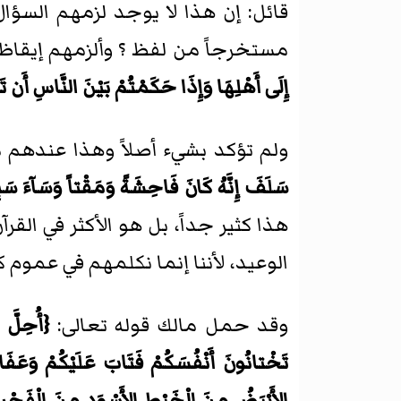
قائل: إن هذا لا يوجد لزمهم السؤال 
مستخرجاً من لفظ ؟ وألزمهم إيقاظ ا
إِلَى أَهْلِهَا وَإِذَا حَكَمْتُمْ بَيْنَ النَّاسِ أَن تَ
ولم تؤكد بشيء أصلاً وهذا عندهم
سَلَفَ إِنَّهُ كَانَ فَاحِشَةً وَمَقْتاً وَسَآءَ سَبِ
هذا كثير جداً، بل هو الأكثر في ال
الوعيد، لأننا إنما نكلمهم في عموم 
وقد حمل مالك قوله تعالى:
{أُحِلَّ ل
تَخْتانُونَ أَنْفُسَكُمْ فَتَابَ عَلَيْكُمْ وَعَفَا عَ
الأَبْيَضُ مِنَ الْخَيْطِ الأَسْوَدِ مِنَ الْفَجْرِ ثُم