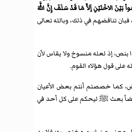
ْ بَيْنَ الاخْتَيْنِ إَلاَّ مَا قَدْ سَلَفَ إِنَّ اللَّهَ
فبان تناقضهم في ذلك، وبالله تعالى
ا بنص، إذ لعله منسوخ ولا يقاس لأن
 على قول هؤلاء القوم.
ض، كما خصصتم أنتم بعض الأعيان
أيضاً بعث ﷺ ليحكم على كل أحد في
لكل معنى من اسم مختص به: فلا بد