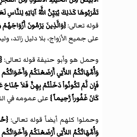
تَقْرَبُوهَا كَذلِكَ يُبَيِّنُ اللَّهُ آيَاتِهِ لِلنَّاسِ لَعَ
قوله تعالى:
{وَالَّذِينَ يَرْمُونَ أَزْوَاجَهُمْ و
على جميع الأزواج، بلا دليل زائد، و
وحمل هو وأبو حنيفة قوله تعالى:
{ح
وَأُمَّهَاتُكُمُ اللاَّتِي أَرْضَعْنَكُمْ وَأَخَوَاتُكُم
فَإِن لَّمْ تَكُونُواْ دَخَلْتُمْ بِهِنَّ فَلاَ جُنَاحَ عَ
كَانَ غَفُوراً رَّحِيماً }
على عمومه في النك
وحملوا كلهم أيضاً قوله تعالى:
{حُرِ
وَأُمَّهَاتُكُمُ اللاَّتِي أَرْضَعْنَكُمْ وَأَخَوَاتُكُم