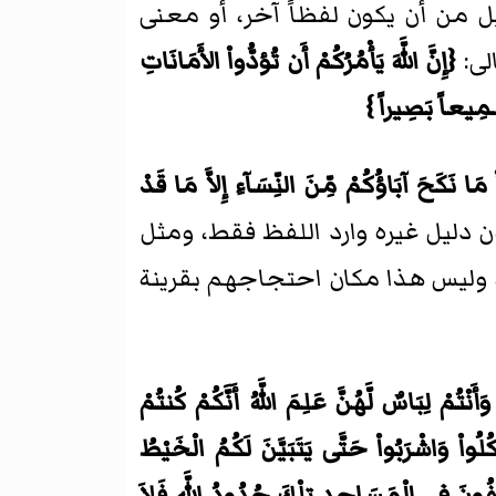
ليل من أن يكون لفظاً آخر، أو معنى
لى:
{إِنَّ اللَّهَ يَأْمُرُكُمْ أَن تُؤدُّواْ الأَمَانَاتِ
 سَمِيعاً بَصِيراً }
مَا نَكَحَ آبَاؤُكُمْ مِّنَ النِّسَآءِ إِلاَّ مَا قَدْ
 دليل غيره وارد اللفظ فقط، ومثل
ة، وليس هذا مكان احتجاجهم بقرينة
نْتُمْ لِبَاسٌ لَّهُنَّ عَلِمَ اللَّهُ أَنَّكُمْ كُنتُمْ
ُواْ وَاشْرَبُواْ حَتَّى يَتَبَيَّنَ لَكُمُ الْخَيْطُ
اكِفُونَ فِي الْمَسَاجِدِ تِلْكَ حُدُودُ اللَّهِ فَلاَ