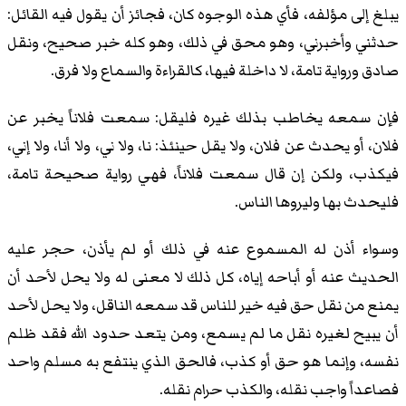
يبلغ إلى مؤلفه، فأي هذه الوجوه كان، فجائز أن يقول فيه القائل:
حدثني وأخبرني، وهو محق في ذلك، وهو كله خبر صحيح، ونقل
صادق ورواية تامة، لا داخلة فيها، كالقراءة والسماع ولا فرق.
فإن سمعه يخاطب بذلك غيره فليقل: سمعت فلاناً يخبر عن
فلان، أو يحدث عن فلان، ولا يقل حينئذ: نا، ولا ني، ولا أنا، ولا إني،
فيكذب، ولكن إن قال سمعت فلاناً، فهي رواية صحيحة تامة،
فليحدث بها وليروها الناس.
وسواء أذن له المسموع عنه في ذلك أو لم يأذن، حجر عليه
الحديث عنه أو أباحه إياه، كل ذلك لا معنى له ولا يحل لأحد أن
يمنع من نقل حق فيه خير للناس قد سمعه الناقل، ولا يحل لأحد
أن يبيح لغيره نقل ما لم يسمع، ومن يتعد حدود الله فقد ظلم
نفسه، وإنما هو حق أو كذب، فالحق الذي ينتفع به مسلم واحد
فصاعداً واجب نقله، والكذب حرام نقله.