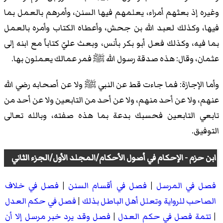
وغيره إذ بعثهم أمراء، يعلمهم فيها السنن، وأمرهم بالعمل بما
فيها، وكذلك لعبد الله بن جحش، وأعطاه الكتاب وأمره بالعمل
بما فيه، وكذلك فعل أبو بكر بأنس، وبعث عليّ كتاباً مع ابنه إلى
عثمان، وقال: هذه صدقة رسول الله ﷺ فمر عمالك يعملون بها.
وأما الإجازة: فما جاءت قط عن النبي ﷺ ولا عن أصحابه رضي الله
عنهم، ولا عن أحد منهم، ولا عن أحد من التابعين ولا عن أحد من
تابعي التابعين فحسبك بدعة بما هذه صفته، وبالله تعالى
التوفيق.
ابن حزم - الإحكام في أصول الأحكام/المجلد الأول/الجزء الثاني
فصل في المرسل
|
فصل في أقسام السنن
|
فصل في خلاف
الصاحب للرواية وتعلل أهل الباطل بذلك
|
فصل في حكم العدل
|
تتمة فصل في حكم العدل
|
فصل وقد يرد خبر مرسل إلا أن