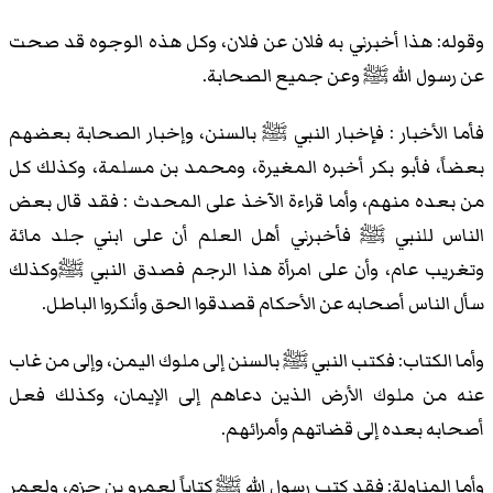
وقوله: هذا أخبرني به فلان عن فلان، وكل هذه الوجوه قد صحت
عن رسول الله ﷺ وعن جميع الصحابة.
فأما الأخبار : فإخبار النبي ﷺ بالسنن، وإخبار الصحابة بعضهم
بعضاً، فأبو بكر أخبره المغيرة، ومحمد بن مسلمة، وكذلك كل
من بعده منهم، وأما قراءة الآخذ على المحدث : فقد قال بعض
الناس للنبي ﷺ فأخبرني أهل العلم أن على ابني جلد مائة
وتغريب عام، وأن على امرأة هذا الرجم فصدق النبي ﷺوكذلك
سأل الناس أصحابه عن الأحكام قصدقوا الحق وأنكروا الباطل.
وأما الكتاب: فكتب النبي ﷺ بالسنن إلى ملوك اليمن، وإلى من غاب
عنه من ملوك الأرض الذين دعاهم إلى الإيمان، وكذلك فعل
أصحابه بعده إلى قضاتهم وأمرائهم.
وأما المناولة: فقد كتب رسول الله ﷺ كتاباً لعمرو بن حزم، ولعمر