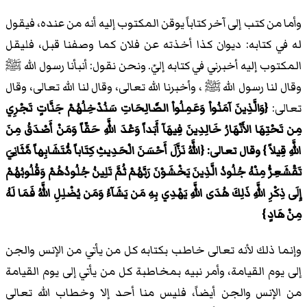
وأما من كتب إلى آخر كتاباً يوقن المكتوب إليه أنه من عنده، فيقول
له في كتابه: ديوان كذا أخذته عن فلان كما وصفنا قبل، فليقل
المكتوب إليه أخبرني في كتابه إليّ. ونحن نقول: أنبأنا رسول الله ﷺ
وقال لنا رسول الله ﷺ ، وأخبرنا الله تعالى، وقال لنا الله تعالى، وقال
تعالى:
{وَالَّذِينَ آمَنُواْ وَعَمِلُواْ الصَّالِحَاتِ سَنُدْخِلُهُمْ جَنَّاتٍ تَجْرِي
مِن تَحْتِهَا الأَنْهَارُ خَالِدِينَ فِيهَآ أَبَداً وَعْدَ اللَّهِ حَقّاً وَمَنْ أَصْدَقُ مِنَ
اللَّهِ قِيلاً } وقال تعالى: {اللَّهُ نَزَّلَ أَحْسَنَ الْحَدِيثِ كِتَاباً مُّتَشَابِهاً مَّثَانِيَ
تَقْشَعِرُّ مِنْهُ جُلُودُ الَّذِينَ يَخْشَوْنَ رَبَّهُمْ ثُمَّ تَلِينُ جُلُودُهُمْ وَقُلُوبُهُمْ
إِلَى ذِكْرِ اللَّهِ ذَلِكَ هُدَى اللَّهِ يَهْدِي بِهِ مَن يَشَآءُ وَمَن يُضْلِلِ اللَّهُ فَمَا لَهُ
مِنْ هَادٍ }
وإنما ذلك لأنه تعالى خاطب بكتابه كل من يأتي من الإنس والجن
إلى يوم القيامة، وأمر نبيه بمخاطبة كل من يأتي إلى يوم القيامة
من الإنس والجن أيضاً، فليس منا أحد إلا وخطاب الله تعالى