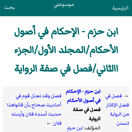
موسوعتي
بحث
الرئيسية
ابن حزم - الإحكام في أصول
الأحكام/المجلد الأول/الجزء
االثاني/فصل في صفة الرواية
ابن حزم - الإحكام
→
فصل في
فصل وقد تعلل قوم في
في أصول الأحكام
فضل الإكثار
أحاديث صحاح بأن قالواهذا
فصل في صفة
من الرواية
حديث أسنده فلان وأرسله
الرواية
للسنن
فلان
←
المؤلف:
ابن حزم