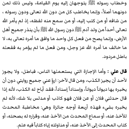
وخطاب رسوله ﷺ يتوجهان إليه يوم القيامة، وليس ذلك لمن
دونهما أصلاً، وإنما يخاطب كل من دون الله تعالى ودون رسوله ،
من شافه أو من كتب إليه، أو من سمع منه لفظه، إذ لم يأمر الله
تعالى أحداً من ولد آدم ﷺ دون رسول الله ﷺ بأن ينذر جميع أهل
الأرض، وإنما يصح من فعل كل واحد ما وافق ما أمره تعالى به، لا
ما خالف ما أمره الله عز وجل، ومن فعل ما لم يؤمر به ففعله
باطل مردود.
قال علي :
وأما الإجازة التي يستعملها الناس، فباطل، ولا يجوز
لأحد أن يجيز الكذب، ومن قال لآخر: اروِّ عني جميع روايتي دون أن
يخبره بها ديواناً ديواناً، وإسناداً إسناداً، فقد أباح له الكذب، لأنه إذا
قال حدثني فلان أو عن فلان فهو كاذب أو مدلس بلا شك، لأنه لم
يخبره بشيء فهذه أربعة أوجه جائزة وهي: مخاطبة المحدث
للآخذ عنه، أو سماع المحدث من الآخذ عنه، وقراره له بصحته، أو
كتاب المحدث إلى الآخذ عنه، أو مناولته إياه كتاباً فيه علم.