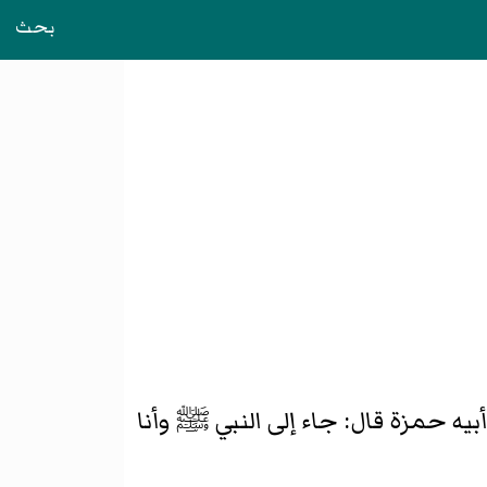
بحث
يه حمزة قال: جاء إلى النبي ﷺ وأنا