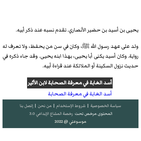
يحيى بن أسيد بن حضير الأنصاري. تقدم نسبه عند ذكر أبيه.
ولد على عهد رسول الله ﷺ، وكان في سن من يحفظ، ولا تعرف له
رواية. وكان أسيد يكنى أبا يحيى، بهذا ابنه يحيى. وقد جاء ذكره في
حديث نزول السكينة أو الملائكة عند قراءة أبيه.
أسد الغابة في معرفة الصحابة
لابن الأثير
أسد الغابة في معرفة الصحابة
سياسة الخصوصية
|
شروط الإستخدام
|
من نحن
|
إتصل بنا
المحتوى مرخص تحت
رخصة المشاع الإبداعي 3.0
موسوعتي @ 2022