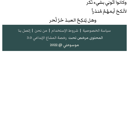
وكانوا أتَوني بشيء نُكر
لأنكحَ أيمهُمُ مُنذراً
وهل يُنكِحُ العبدَ حُرّ لُحر
سياسة الخصوصية
|
شروط الإستخدام
|
من نحن
|
إتصل بنا
المحتوى مرخص تحت
رخصة المشاع الإبداعي 3.0
موسوعتي @ 2022