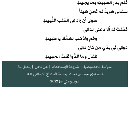
فلم يدرِ الطبيبُ بما يجيبُ
سقاني شربةً لم تُغنِ شيئاً
سوى أن زاد في القلب اللَّهيبُ
فقلتُ له ألا دعني لدائي
وقم واذهب لشأنك يا طبيبُ
دوائي في يدَي من كان دائي
فقال وما الدَّوا قلتُ الحبيبُ
سياسة الخصوصية
|
شروط الإستخدام
|
من نحن
|
إتصل بنا
المحتوى مرخص تحت
رخصة المشاع الإبداعي 3.0
موسوعتي @ 2022