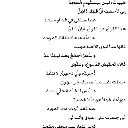
هيهاتَ، ليس لمِستُهامٍ مُسعِدُ
إني لأحسَبُ أنَّ قلبَك ذَاهِلٌ
عما سيلقى في غد أو جلمد
هذا الفِراقُ هو الفِراقُ، فإنُ تُطِقْ
جلداً فميعاد اللقاء الموعد
قالوا غداً لنوى الأحبة موعد
والدَّهرُ أجمَعُ بعدَ لَيلِتنَا غدُ
فالإمَ تَحتَبسُ الدّموعَ، وللنَّوى
ذُخِرتْ، وأي ذخيرة ٍ لا تنفَدُ
حملت نفسك يا ضعيف من الهوى
ما لَيس للجَلْدِ الخلِّي به يدُ
وورَدْتَ جَهلاً مورداً لا مَصدرٌ
عنه فقد ألهاك ذاك المورد
أنى جسرت على الفراق وأنت في
قرب الديار بهم معنى مكمد