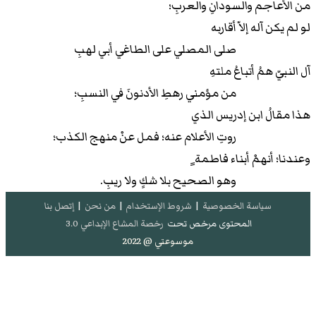
من الأعاجم والسودانِ والعربِ؛
لو لم يكن آله إلاّ أقاربه
صلى المصلي على الطاغي أبي لهبِ
آل النبيّ همُ أتباعُ ملتهِ
من مؤمني رهطِ الأدنونَ في النسبِ؛
هذا مقالُ ابن إدريس الذي
روتِ الأعلام عنه؛ فمل عنْ منهج الكذب؛
وعندنا؛ أنهمْ أبناء فاطمة ٍ
وهو الصحيح بلا شكٍ ولا ريبِ.
سياسة الخصوصية
|
شروط الإستخدام
|
من نحن
|
إتصل بنا
المحتوى مرخص تحت
رخصة المشاع الإبداعي 3.0
موسوعتي @ 2022