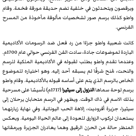
ويرقصون ويتحدثون في خلفية تضم حديقة مورقة فخمة. وقام
واطو كذلك برسم صور لشخصيات مألوفة مأخوذة من المسرح
الفرنسي.
كانت شعبية واطو جزءًا من رد فعل ضد الرسومات الأكاديمية
الباردة لموضوعات جادة، سادت الفن الفرنسي حوالي عام 1700م.
وعندما تقدم واطو بطلب لقبوله في الأكاديمية الملكية للرسم
والنحت، مُنح شرفًا لم يسبقه أحد إليه. وهو اختياره للموضوع
الخاص بالرسم الذي يتم على أساسه قبوله بالأكاديمية. وقام واطو
برسم لوحة سماها
النزول إلى سيثيرا
(1717م) تأسيسًا على مسرحية
بذلك الاسم في ذاك الوقت. ويظهر في الرسم متحابان يرحلان إلى
سيثيرا، جزيرة أفروديت، إلاهة الحب اليونانية. وفي نهاية زيارتهما
يستعدان لركوب الزوارق للعودة إلى عالم الحياة اليومية. ويعكس
المنظر حالة من الحزن الرقيق وهما يغادران الجزيرة ويرمقانها