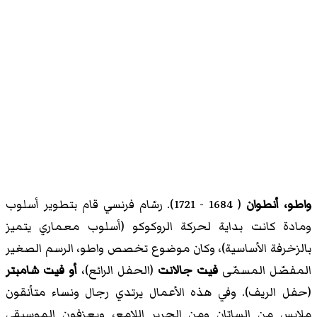
واطو، أنطوان
( 1684 - 1721). رسّام فرنسي قام بتطوير أسلوب
ومادة كانت بداية لحركة الروكوكو (أسلوب معماري يتميز
بالزخرفة الأساسية)، وكان موضوع تخصص واطو، الرسم الصغير
المفصّل المسمّى
فيت جالانت
(الحفل الرائع)،
أو فيت شامبتر
(حفل الريف). وفي هذه الأعمال يرتدي رجال ونساء متأنقون
ملابس من الساتان ومن الحرير اللامع، ويعزفون الموسيقى