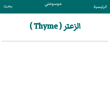
موسوعتي
بحث
الرئيسية
الزعتر ( Thyme )