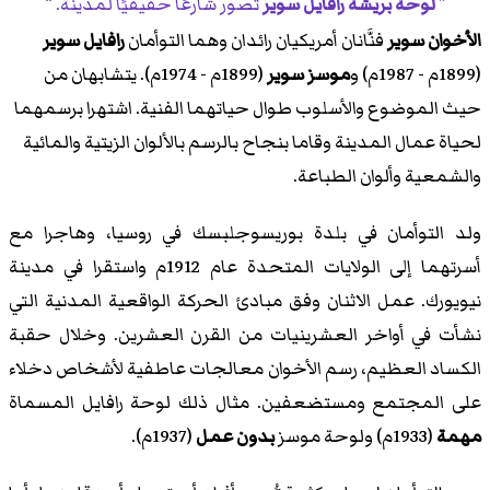
لوحة بريشة رافايل سوير
تصور شارعًا حقيقيًا لمدينة.
الأخوان سوير
فنَّانان أمريكيان رائدان وهما التوأمان
رافايل سوير
(1899م - 1987م) و
موسز سوير
(1899م - 1974م). يتشابهان من
حيث الموضوع والأسلوب طوال حياتهما الفنية. اشتهرا برسمهما
لحياة عمال المدينة وقاما بنجاح بالرسم بالألوان الزيتية والمائية
والشمعية وألوان الطباعة.
ولد التوأمان في بلدة بوريسوجلبسك في روسيا، وهاجرا مع
أسرتهما إلى الولايات المتحدة عام 1912م واستقرا في مدينة
نيويورك. عمل الاثنان وفق مبادئ الحركة الواقعية المدنية التي
نشأت في أواخر العشرينيات من القرن العشرين. وخلال حقبة
الكساد العظيم، رسم الأخوان معالجات عاطفية لأشخاص دخلاء
على المجتمع ومستضعفين. مثال ذلك لوحة رافايل المسماة
مهمة
(1933م) ولوحة موسز
بدون عمل
(1937م).