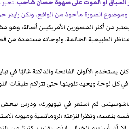
ار السباق أو الموت على صهوة حصان شاحب
. تعبر
وموضوع الصورة مأخوذ من الواقع، ولكن رايدر حوله
1 - 1917م). يعتبر من أكثر المصورين الأمريكيين أصالة، و
المناظر الطبيعية الحالمة. ولوحاته مستمدة من
ان يستخدم الألوان الفاتحة والداكنة غالبًا في ت
ي كل لوحة ويعيد تلوينها حتى تتراكم طبقات اللون
اساشوسيتس ثم استقر في نيويورك، ودرس لبعض ا
سه بنفسه، ونظرا لنزعته الرومانسية وميوله الاست
إلا أن أسلوبه الخيالي الذي يقترب كثيرًا من ال