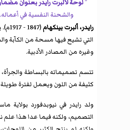
لوحة لألبرت رايدر بعنوان مضم
والشحنة النفسية في أعماله. 
رايدر، ألبرت بينكهام
(847
التي تشيع فيها مسحة من الكآبة و
وغيره من المصادر الأدبية.
تتسم تصميماته بالبساطة والجرأة، ك
كثيفة من اللون ويعمل لفترة طويلة ف
ولد رايدر في نيوبدفورد بولاية م
التصميم، ولكنه فيما عدا هذا علم نف
ولكنه لم ينتج الكثير من اللوحات، 