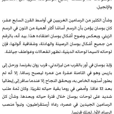
والإنجيل.
وشأن الكثير من الرسامين الغربيين في أواسط القرن السابع عشر،
كان بوسان يؤمن بأن الرسم أساسًا أكثر أهمية من اللون في الرسم
الزيتي. ويعكس وضوح أشكال بوسان اعتقاده هذا. بيد أنه، بالرغم
من جميع أشكال بوسان الرصينة والهادئة، وشفافية ألوانها، فإن
لوحاته لاسيما لوحاته الدينية، تظهر انفعالات وعواطف جياشة.
وُلِدَ بوسان في أور بالقرب من ليزاندلي، قرب روان بفرنسا. ورحل إلى
باريس وهو في الثامنة عشرة من عمره ليصبح رسامًا. إلا أنه لم
يطور أسلوبه الخاص به، ويحقق النجاح إلا عندما سافر إلى إيطاليا
بعد 12 عامًا. وأمضى في روما بقية حياته تقريبًا. وكان ثمة طلب
شديد على لوحات بوسان خلال فترة حياته وبعدها. وشأن كل
الرسامين الجيدين في عصره، رعاه أرستقراطيون، وتبوأ منصب
الرسام الأول لملك فرنسا.