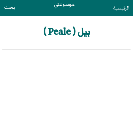
موسوعتي
بحث
الرئيسية
بيل ( Peale )