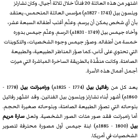
اشتهر من هذه العائلة 20 فنانًا خلال ثلاثة أجيال. وكان تشارلز
ويلسون بيل (1741 - 1827م) مؤسس العائلة المتحمس، يعتقد
بأن أي شخص يمكن أن يرسم. وعلّم أغلب أطفاله السبعة عشر،
وأخاه جيمس بيل (1749 - 1831م) الرسم. وعلّم جيمس بدوره
خمسة من أطفاله. وصوّر جيمس وجوه الشخصيات، والتكوينات
التي تحتوي على أناس، كما صوّر المناظر الطبيعية، والطبيعة
الصامتة. وكانت منفَّذة بالطريقة الساخرة المباشرة التي ميزت
أجمل أعمال هذه الأسرة.
يعد كل من
رفائيل بيل
(1774 - 1825م)
ورامبرانت بيل
(1778 -
1860م) أشهر أبناء تشارلز ويلسون بيل الفنانين. وقد اشتُهر رفائيل
بلوحاته التي تصوِّر الطبيعة الصامتة، وبلوحاته صغيرة الحجم.
أما رامبرانت فقد صور مئات الصور الشخصية. ولعل
سارة مريم
بيل
(1800 - 1885م) ابنة جيمس أول مصورة محترفة لتصوير
الشخصيات في أمريكا.