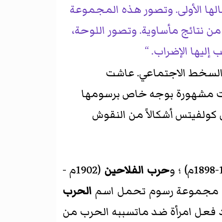
لها الأولى. وتصور هذه المجموعة
ر عنه إضراب عمال النسيج الفقراء في ألمانيا ضد أصحاب المصانع عام 1840م من نتائج مأساوية. وتصور اللوحة،
ب إليها الإضراب.
بر عن السخط الاجتماعي. عاشت
صبحت مشهورة بوجه خاص برسومها
كولفيتس أشكالاً من النقوش
حرب الفلاحين
(1902م -
الحرب
فعل امرأة ضد ماتسببه الحرب من