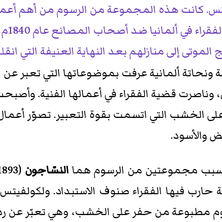
تس. كانت هذه المجموعة من الرسوم من أهم أعما
ما أسف
الموتى إلى منازلهم بعد النهاية العنيفة التي انقل
194م). رسامة ونحاتة ألمانية عرفت بموضوعاتها التي تع
ين، وناصرت قضية الفقراء في أعمالها الفنية. وأ
ى الخشب التي اتسمت بقوة التعبير. تصوّر أعمال 
ض والأسود.
 بسبب مجموعتين من الرسوم هما
النسّاجون
(1893-1898م) ؛ و
مطبوعة من حفر على الخشب، وهي تعبّر عن رد 