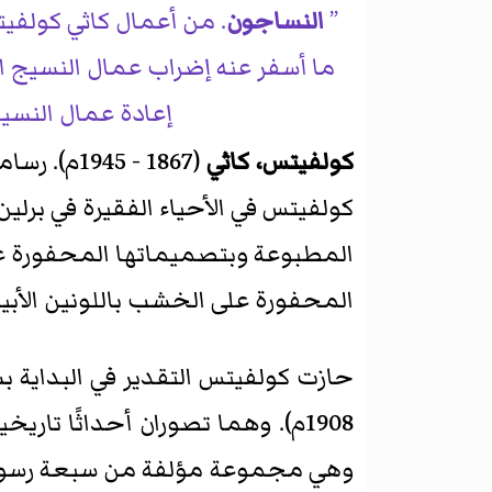
النساجون
. من أعمال كاثي كولفي
إعادة عمال النسيج 
كولفيتس، كاثي
(1867 - 5
كولفيتس في الأحياء الفقيرة في برل
المطبوعة وبتصميماتها المحفورة عل
المحفورة على الخشب باللونين الأبي
حازت كولفيتس التقدير في البداية
1908م). وهما تصوران أحداثًا تاريخية حارب فيها الفقراء صنوف الاستبداد. ولكولفيتس مجموعة رسوم تحمل اسم
وهي مجموعة مؤلفة من سبعة رسوم 