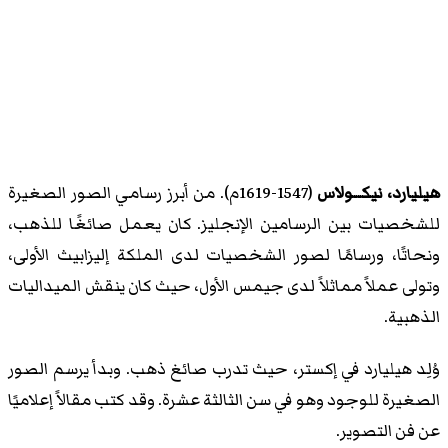
هيليارد، نيكــولاس
(1547-1619م). من أبرز رسامي الصور الصغيرة
للشخصيات بين الرسامين الإنجليز. كان يعمل صائغًا للذهب،
ونحاتًا، ورسامًا لصور الشخصيات لدى الملكة إليزابيث الأولى،
وتولى عملاً مماثلاً لدى جيمس الأول، حيث كان ينقش الميداليات
الذهبية.
وُلِد هيليارد في إكستر، حيث تدرب صائغ ذهب. وبدأ يرسم الصور
الصغيرة للوجود وهو في سن الثالثة عشرة. وقد كتب مقالاً إعلاميًا
عن فن التصوير.