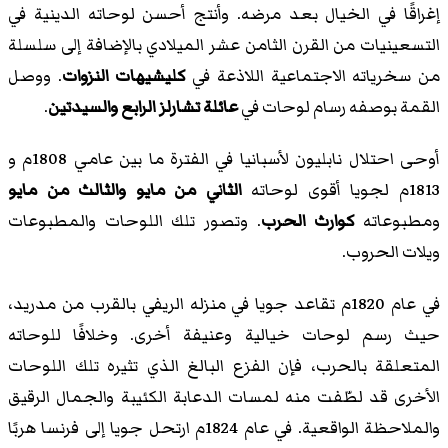
إغراقًا في الخيال بعد مرضه. وأنتج أحسن لوحاته الدينية في
التسعينيات من القرن الثامن عشر الميلادي بالإضافة إلى سلسلة
من سخرياته الاجتماعية اللاذعة في
كليشيهات النزوات
. ووصل
القمة بوصفه رسام لوحات في
عائلة تشارلز الرابع والسيدتين
.
أوحى احتلال نابليون لأسبانيا في الفترة ما بين عامي 1808م و
1813م لجويا أقوى لوحاته
الثاني من مايو والثالث من مايو
ومطبوعاته
كوارث الحرب
. وتصور تلك اللوحات والمطبوعات
ويلات الحروب.
في عام 1820م تقاعد جويا في منزله الريفي بالقرب من مدريد،
حيث رسم لوحات خيالية وعنيفة أخرى. وخلافًا للوحاته
المتعلقة بالحرب، فإن الفزع البالغ الذي تثيره تلك اللوحات
الأخرى قد لطّفت منه لمسات الدعابة الكئيبة والجمال الرقيق
والملاحظة الواقعية. في عام 1824م ارتحل جويا إلى فرنسا هربًا