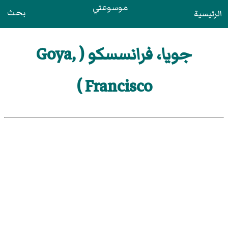
موسوعتي
بحث
الرئيسية
جويا، فرانسسكو ( Goya,
Francisco )