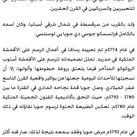
للتعبيريين والسرياليين في القرن العشرين.
وُلد بالقرب من سرقسطة في شمال شرقي أسبانيا. وكان اسمه
بالكامل فرانسسكو جوسي دي جويا يي لوسنتسي.
في عام 1774م تم تعيينه رسامًا في أعمال الرسم على الأقمشة
الملكية في مدريد. تمثل تصميماته للرسم على الأقمشة أسلوب
الروكوكو المتأخر فيما يتعلق بروعة خطوطها وألوانها، إلا أن
تسجيلها للأحداث اليومية جعلها من بواكير واقعية القرن التاسع
عشر الميلادي. وصل جويا قمة نجاحه المادي في الفترة ما بين
1780 - 1792م، حيث التحق بأكاديمية الفنون الجميلة الملكية
عام 1780م. تعكس الطبيعة الحلوة لرسوم جويا تفاؤله في ذلك
الوقت.
في عام 1792م مرض جويا وفقد سمعه نتيجة لذلك. صار فنه أكثر