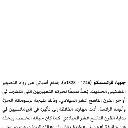
جويا، فرانسسكو
(1746 - 1828م). رسام أسباني من رواد التصوير
التشكيلي الحديث. يُعدُّ سابقًا لحركة التعبيريين التي انتشرت في
أواخر القرن التاسع عشر الميلادي. وذلك نتيجة لرسوماته الحرّة
وألوانه الرائعة. أدت مهارته الفائقة إلى تأثيره في الرومانسيين في
بداية القرن التاسع عشر الميلادي. كما كان خياله الخصب وبحثه
عن حقيقة أعمق في عواطف الإنسان وعقله الباطن، مصدر وحي