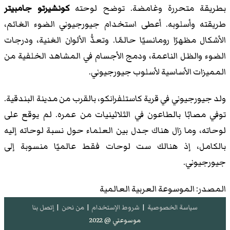
بطريقة متحررة وغامضة. توضح لوحته
كونشيرتو جامبيتر
طريقته وأسلوبه. أعطى استخدام جيورجيوني الضوء الغائم،
الأشكال مظهرًا رومانسيًا حالمًا. وتعدُّ الألوان الغنية، ودرجات
الضوء والظل الناعمة، ودمج الأجسام في المشاهد الخلفية من
المميزات الأساسية لأسلوب جيورجيوني.
ولد جيورجيوني في قرية كاستلفرانكو، بالقرب من مدينة البندقية.
توفي مصابًا بالطاعون في الثلاثينيات من عمره. لم يوقع على
لوحاته، وما زال هناك جدل بين العلماء حول نسبة لوحاته إليه
بالكامل، إذ هنالك ست لوحات فقط عالميًا منسوبة إلى
جيورجيوني.
المصدر: الموسوعة العربية العالمية
سياسة الخصوصية
|
شروط الإستخدام
|
من نحن
|
إتصل بنا
موسوعتي @ 2022