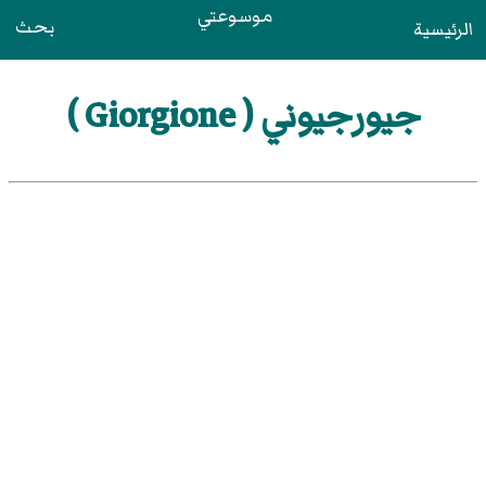
موسوعتي
بحث
الرئيسية
جيورجيوني ( Giorgione )