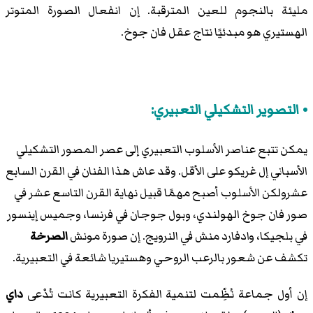
مليئة بالنجوم للعين المترقبة. إن انفعال الصورة المتوتر
الهستيري هو مبدئيًا نتاج عقل فان جوخ.
التصوير التشكيلي التعبيري:
يمكن تتبع عناصر الأسلوب التعبيري إلى عصر المصور التشكيلي
الأسباني إل غريكو على الأقل. وقد عاش هذا الفنان في القرن السابع
عشرولكن الأسلوب أصبح مهمًا قبيل نهاية القرن التاسع عشر في
صور فان جوخ الهولندي، وبول جوجان في فرنسا، وجميس إينسور
في بلجيكا، وادفارد منش في النرويج. إن صورة مونش
الصرخة
تكشف عن شعور بالرعب الروحي وهستيريا شائعة في التعبيرية.
إن أول جماعة نُظِّمت لتنمية الفكرة التعبيرية كانت تُدْعى
داي