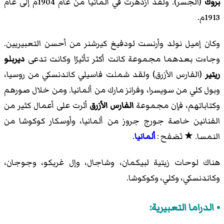
بروك
(الجسر). ولقد ازدهرت في ألمانيا من عام 1904م إلى عام
1913م.
وكان إميل نولد وأرنست لودفيغ كيرشنر من أحسن التعبيريين.
وجاءت بعدهما مجموعة كانت أكثر تأثيرًا وكانت تدعى
ديربلو
ريتير
(الفارس الأزرق) ولقد شملت فاسيلي كاندنسكي من روسيا،
وبول كلي من سويسرا، وفرانز مارك من ألمانيا. ومن خلال صورهم
وكتاباتهم، فإن مجموعة
الفارس الأزرق
أثرت على أعمال كثير من
الفنانين خاصة جورج جروز من ألمانيا، وأوسكار كوكوشا من
النمسا. ★ تَصَفح :
ألمانيا
.
هناك لوحات زيتية لبيكمان، وشاجال، وإل غريكو، وجوجان،
وكاندنسكي، وكلي، وكوكوشا.
الدراما التعبيرية: