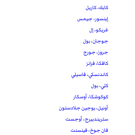
كابك، كاريل
إينسور، جيمس
غريكو، إل
جوجان، بول
جروز، جورج
كافكا، فرانز
كاندنسكي، فاسيلي
كلي، بول
كوكوشكا، أوسكار
أونيل، يوجين جلادستون
ستريندبيرج، أوجست
فان جوخ، فينسنت