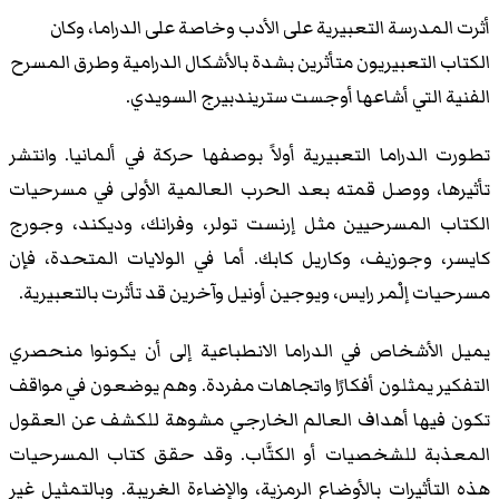
أثرت المدرسة التعبيرية على الأدب وخاصة على الدراما، وكان
الكتاب التعبيريون متأثرين بشدة بالأشكال الدرامية وطرق المسرح
الفنية التي أشاعها أوجست ستريندبيرج السويدي.
تطورت الدراما التعبيرية أولاً بوصفها حركة في ألمانيا. وانتشر
تأثيرها، ووصل قمته بعد الحرب العالمية الأولى في مسرحيات
الكتاب المسرحيين مثل إرنست تولر، وفرانك، وديكند، وجورج
كايسر، وجوزيف، وكاريل كابك. أما في الولايات المتحدة، فإن
مسرحيات إلْمر رايس، ويوجين أونيل وآخرين قد تأثرت بالتعبيرية.
يميل الأشخاص في الدراما الانطباعية إلى أن يكونوا منحصري
التفكير يمثلون أفكارًا واتجاهات مفردة. وهم يوضعون في مواقف
تكون فيها أهداف العالم الخارجي مشوهة للكشف عن العقول
المعذبة للشخصيات أو الكتَّاب. وقد حقق كتاب المسرحيات
هذه التأثيرات بالأوضاع الرمزية، والإضاءة الغريبة. وبالتمثيل غير