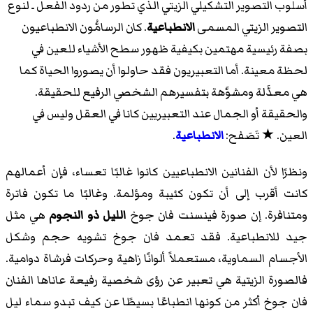
أسلوب التصوير التشكيلي الزيتي الذي تطور من ردود الفعل ـ لنوع
التصوير الزيتي المسمى
الانطباعية
. كان الرسامُّون الانطباعيون
بصفة رئيسية مهتمين بكيفية ظهور سطح الأشياء للعين في
لحظة معينة. أما التعبيريون فقد حاولوا أن يصوروا الحياة كما
هي معدَّلة ومشوَّهة بتفسيرهم الشخصي الرفيع للحقيقة.
والحقيقة أو الجمال عند التعبيريين كانا في العقل وليس في
العين. ★ تَصَفح:
الانطباعية
.
ونظرًا لأن الفنانين الانطباعيين كانوا غالبًا تعساء، فإن أعمالهم
كانت أقرب إلى أن تكون كئيبة ومؤلمة. وغالبًا ما تكون فاترة
ومتنافرة. إن صورة فينسنت فان جوخ
الليل ذو النجوم
هي مثل
جيد للانطباعية. فقد تعمد فان جوخ تشويه حجم وشكل
الأجسام السماوية، مستعملاً ألوانًا زاهية وحركات فرشاة دوامية.
فالصورة الزيتية هي تعبير عن رؤى شخصية رفيعة عاناها الفنان
فان جوخ أكثر من كونها انطباعًا بسيطًا عن كيف تبدو سماء ليل