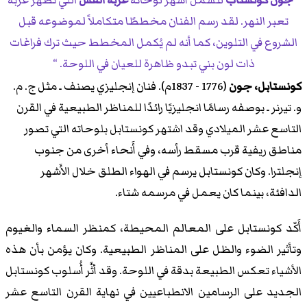
جون كونستاب
لتشمل أشهر لوحاته
عربة القش
التي تُظهر عربة
تعبر النهر. لقد رسم الفنان مخططًا متكاملاً لموضوعه قبل
الشروع في التلوين، كما أنه لم يُكمل المخطط حيث ترك فراغات
ذات لون بني تبدو ظاهرة للعيان في اللوحة.
كونستابل، جون
(1776 - 1837م). فنان إنجليزي يصنف ـ مثل ج. م.
و. تيرنر ـ بوصفه رسامًا انجليزيًا رائدًا للمناظر الطبيعية في القرن
التاسع عشر الميلادي وقد اشتهر كونستابل بلوحاته التي تصور
مناطق ريفية قرب مسقط رأسه، وفي أَنحاء أخرى من جنوب
إنجلترا. وكان كونستابل يرسم في الهواء الطلق خلال الأَشهر
الدافئة، بينما كان يعمل في مرسمه شتاء.
أَكّد كونستابل على المعالم المحيطة، كمنظر السماء والغيوم
وتأثير الضوء والظل على المناظر الطبيعية. وكان يؤمن بأن هذه
الأشياء تعكس الطبيعة بدقة في اللوحة. وقد أثَّر أُسلوب كونستابل
الجديد على الرسامين الانطباعيين في نهاية القرن التاسع عشر