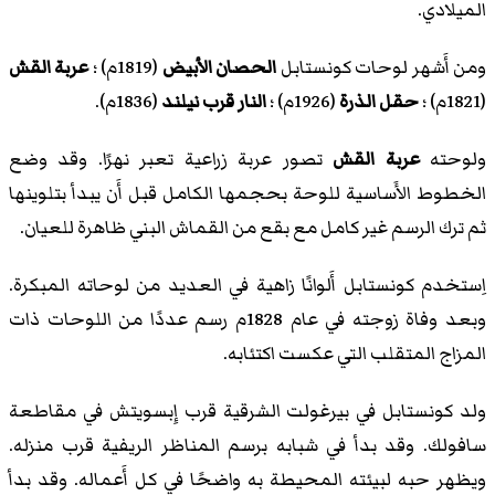
الميلادي.
ومن أَشهر لوحات كونستابل
الحصان الأبيض
(1819م) ؛
عربة القش
(1821م) ؛
حقل الذرة
(1926م) ؛
النار قرب نيلند
(1836م).
ولوحته
عربة القش
تصور عربة زراعية تعبر نهرًا. وقد وضع
الخطوط الأَساسية للوحة بحجمها الكامل قبل أَن يبدأ بتلوينها
ثم ترك الرسم غير كامل مع بقع من القماش البني ظاهرة للعيان.
اِستخدم كونستابل أَلوانًا زاهية في العديد من لوحاته المبكرة.
وبعد وفاة زوجته في عام 1828م رسم عددًا من اللوحات ذات
المزاج المتقلب التي عكست اكتئابه.
ولد كونستابل في بيرغولت الشرقية قرب إِبسويتش في مقاطعة
سافولك. وقد بدأ في شبابه برسم المناظر الريفية قرب منزله.
ويظهر حبه لبيئته المحيطة به واضحًا في كل أَعماله. وقد بدأ