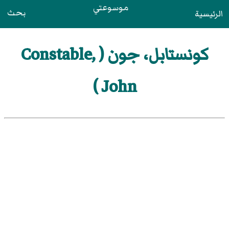
موسوعتي
بحث
الرئيسية
كونستابل، جون ( Constable,
John )