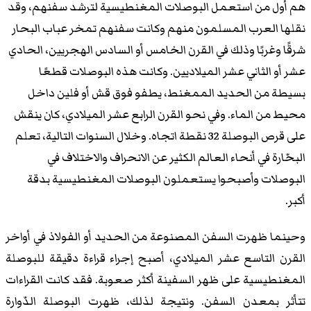
هم أول من استعمل البوصلات المغنطيسية لترشد سفنهم، وقد
نقلها العرب المسلمون منهم وكانت سفنهم تمخر عباب البحار
شرقًا وغربًا وذلك في القرن الخامس أو السادس الهجريين، الحادي
عشر أو الثاني عشر الميلاديين. وكانت هذه البوصلات قطعًا
بسيطة من الحديد الممغنط، يطفو فوق قش أو فلين داخل
محيط من الماء. وفي نحو القرن الرابع عشر الميلادي، كان ينقش
على قرص البوصلة 32 نقطة اتجاه. وخلال السنوات التالية، تعلم
البحّارة في أنحاء العالم الكثير عن الانحراف والاختلاف في
البوصلات وأصبحوا يستعملون البوصلات المغنطيسية بدقة
أكبر.
وحينما ظهرت السفن المصنوعة من الحديد أو الفولاذ في أواخر
القرن التاسع عشر الميلادي، أصبح إجراء قراءة دقيقة للبوصلة
المغنطيسية على ظهر السفينة أكثر صعوبة. فقد كانت القراءات
تتأثر بمعدن السفن. ونتيجة لذلك، ظهرت البوصلة الدّوارة