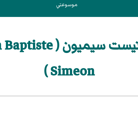
موسوعتي
شاردان، جان باتيست س
Simeon )