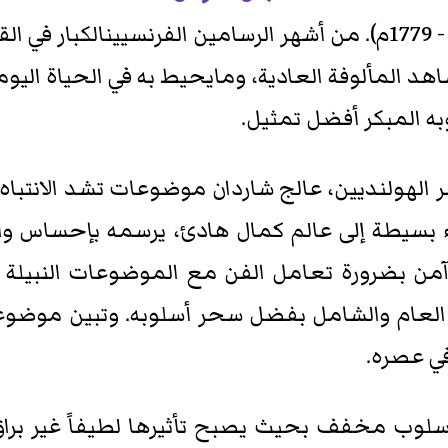
(1699 - 1779م). من أشهر الرسامين الفرنسيينالكبار
هد المألوفة العادية، ومايحيط به في الحياة اليوم
ر الهولنديين، عالج شاردان موضوعات تشد الانتبا
اء بسيطة إلى عالم كمال هادئ، يرسمه بإحساس وا
 آمن بضرورة تعامل الفن مع الموضوعات النبيلة 
ى العام والشامل بفضل سحر أسلوبه. وتبين موضوعات
ي عصره.
أسلوب مخفف بحيث يصبح تأثيرها لطيفاً غير برا