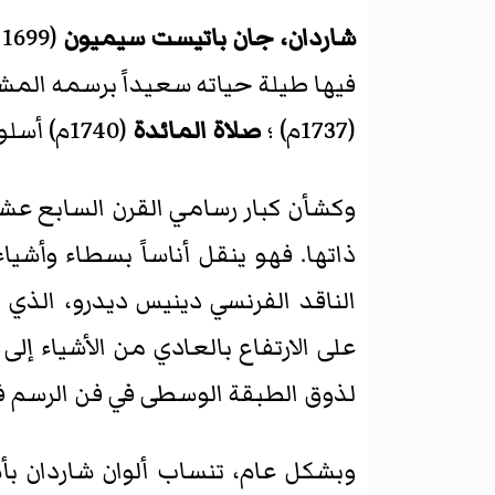
شاردان، جان باتيست سيميون
فيها طيلة حياته سعيداً برسمه المشا
(1737م) ؛
صلاة المائدة
(1740م) أسلوبه المبكر أفضل تمثيل.
وكشأن كبار رسامي القرن السابع عش
ذاتها. فهو ينقل أناساً بسطاء وأشي
الناقد الفرنسي دينيس ديدرو، الذي
على الارتفاع بالعادي من الأشياء إل
لذوق الطبقة الوسطى في فن الرسم ف
وبشكل عام، تنساب ألوان شاردان ب