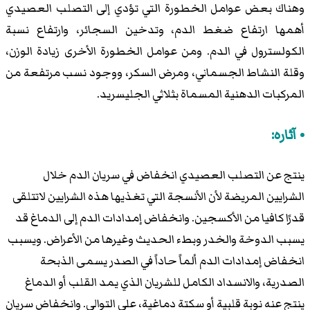
وهناك بعض عوامل الخطورة التي تؤدي إلى التصلب العصيدي
أهمها ارتفاع ضغط الدم، وتدخين السجائر، وارتفاع نسبة
الكولسترول في الدم. ومن عوامل الخطورة الأخرى زيادة الوزن،
وقلة النشاط الجسماني، ومرض السكر، ووجود نسب مرتفعة من
المركبات الدهنية المسماة بثلاثي الجليسريد.
آثاره:
ينتج عن التصلب العصيدي انخفاض في سريان الدم خلال
الشرايين المريضة لأن الأنسجة التي تغذيها هذه الشرايين لاتتلقى
قدرًا كافيا من الأكسجين. وانخفاض إمدادات الدم إلى الدماغ قد
يسبب الدوخة والخدر وبطء الحديث وغيرها من الأعراض. ويسبب
انخفاض إمدادات الدم ألماً حاداً في الصدر يسمى الذبحة
الصدرية، والانسداد الكامل للشريان الذي يمد القلب أو الدماغ
ينتج عنه نوبة قلبية أو سكتة دماغية، على التوالي. وانخفاض سريان