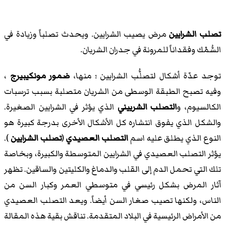
تصلب الشرايين
مرض يصيب الشرايين. ويحدث تصلباً وزيادة في
السُّمْك وفقداناً للمرونة في جدران الشريان.
توجد عدّة أشكال لتصلُّب الشرايين ؛ منها،
ضمور مونكيبيرج
،
وفيه تصبح الطبقة الوسطى من الشريان متصلبة بسبب ترسبات
الكالسيوم، و
التصلب الشرييني
الذي يؤثر في الشرايين الصغيرة.
والشكل الذي يفوق انتشاره كل الأشكال الأخرى بدرجة كبيرة هو
النوع الذي يطلق عليه اسم
التصلب العصيدي
(
تصلب الشرايين
).
يؤثر التصلب العصيدي في الشرايين المتوسطة والكبيرة، وبخاصة
تلك التي تحمل الدم إلى القلب والدماغ والكليتين والساقين. تظهر
آثار المرض بشكل رئيسي في متوسطي العمر وكبار السن من
الناس، ولكنها تصيب صغار السن أيضاً. ويعد التصلب العصيدي
من الأمراض الرئيسية في البلاد المتقدمة. تناقش بقية هذه المقالة