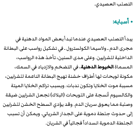
التصلب العصيدي.
أسبابه:
يبدأ التصلب العصيدي عندما تبدأ بعض المواد الدهنية في
مجرى الدم ـ ولاسيما الكولسترول ـ في تشكيل رواسب على البطانة
الداخلية للشرايين. وعلى مدى السنين، تأخذ هذه الرواسب،
المسماة
الخيوط الدهنية
، في التضخم والازدياد في السمك،
مكونة لويحات لها أطراف خشنة تهيج البطانة الناعمة للشرايين،
مسببة موت الخلايا وتكون ندبات. ويسبب تراكم الخلايا الميتة
والكالسيوم أنسجة على اللويحات (البلاك) تجعل الشرايين ضيقة
وصلبة مما يعوق سريان الدم. وقد يؤدي السطح الخشن للشرايين
إلى حدوث جلطة دموية على الجدار الشرياني. ويمكن أن تسبب
الجلطة الدموية انسداداً فجائياً في الشريان.