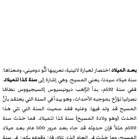
بعـد الميلاد
اختصار لعبارة لاتينية، تعريبها أنُّو دوميني، ومعناها:
سنة ميلاد سيدنا، يعني المسيح. وهي إشارة إلى
سنة كذا للميلاد
.
ففي سنة 532م، بدأ الرَّاهب ديونيسيوس إكسيجيووس نظامًا
نصرانيا تؤرَّخ بموجبه الأحداث، وهو يبدأ في السنة التي يعتقد بأنَّ
المسيح قد ولد فيها. وعليه فقد سميت السنة التي تلي هذا
الحدث (وهو ولادة المسيح) سنة كذا للميلاد. فما حَدَث سنة
500م مثلاً فإن حدوثه قد جاء بعد مرور 500 عام بعد ميلاد
المسيح، وما حَدَث في العام الذي تلاه، فإن وقوعه يكون في سنة